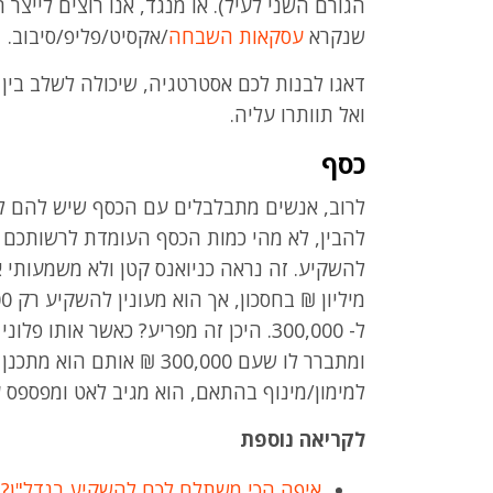
הגורם השני לעיל). או מנגד, אנו רוצים לייצר ר
שנקרא
עסקאות השבחה
/אקסיט/פליפ/סיבוב.
דאגו לבנות לכם אסטרטגיה, שיכולה לשלב בין
ואל תוותרו עליה.
כסף
לרוב, אנשים מתבלבלים עם הכסף שיש להם לעסק
להבין, לא מהי כמות הכסף העומדת לרשותכם 
להשקיע. זה נראה כניואנס קטן ולא משמעותי א
ל- 300,000. היכן זה מפריע? כאשר אותו
ומתברר לו שעם 300,000 ₪ א
למימון/מינוף בהתאם, הוא מגיב לאט ומפספס 
לקריאה נוספת
איפה הכי משתלם לכם להשקיע בנדל"ן?