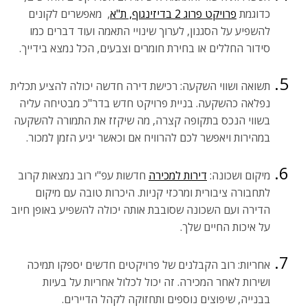
כדוגמת
פרויקט פרוג 2 בדיזינגוף, ת"א
, מאפשרים לקונים
להשפיע על הסגנון, לערוך שינויי התאמה ועוד דברים כמו
סידור החללים או בחירת חומרים וצבעים, הכל נמצא בידייך.
תשואה ושווי השקעה: רכישת דירה חדשה יכולה להציע תכלית
נפלאה כהשקעה. בניית פרויקט חדש בדר"כ מבטיחה עליה
בשווי הנכס בתקופה קצרה, מה שיקזז את התמורה להשקעה
במהירות ויאפשר לכם להרוויח אם וכאשר יגיע הזמן למכור.
מיקום ושכונה:
דירות למכירה
חדשות עפ"י רוב נמצאות קרוב
לתחבורה ציבורית ומרכזי קניות. היכרות טובה עם מיקום
הדירה ועם השכונה שסובבת אותה יכולה להשפיע באופן חיוב
על איכות החיים שלך.
אחריות: רוב הקבלנים של פרויקטים חדשים יספקו תמיכה
ושירות לאחר המכירה. זה יכול לכלול אחריות על בעיות
בבנייה, שיפוצים נוספים ותחזוקה לקהל הדיירים.