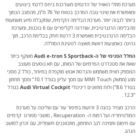
מערכת מתלי האוויר של הדגמים מעודכנת ביחס לדגמי ביצועים
ומאפשרת את שינוי גובה המרכב בטווח של 76 מ"מ, מהמצב הנמוך
ביותר לגבוה יותר. מערכת הבלימה הקדמית, שמקבלת סיוע משמעותי
מהבלימה הרגנרטיבית, שודרגה לקליפרים עם 6 בוכנות, ומערכת
הבלימה הרגרנטיבית מאפשרת 3 דרגות חוזק בבלימת הרכב, תוך
נהיגה באמצעות דוושת תאוצה לטעינת הסוללה.
החלל הפנימי של ה-
Audi e-tron S Sportback
משקף ביתר
שאת את סטנדרט הפרמיום של המותג, עם תא נוסעים מעוצב
המספק חווית משתמש והנדסת אנוש מוקפדת במיוחד, כולל 2 מסכי
מגע (ממשק MMI Touch עם מסך עליון בגודל 10.1" ומסך תחתון
בגודל 8.6") ולוח מחוונים דיגיטלי
Audi Virtual Cockpit
בגודל
"12.3 .
הרכב מצויד בהגה 3 זרועות בתיפור עור עם שליטה על מערכת
המולטימדיה ועל רמות ה- Recuperation , מושבי ספורט קדמיים
עם חימום ותמיכה לגב התחתון, מתכווננים חשמלית, עם זכרון למושב
הנהג.