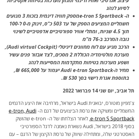
עיצוב אגרסיבי ואווירודינמי ומגוון מערכות בטיחות אקטיביות
לסיוע לנהג
ה-
e-tron S Sportback
מספק חוויה דינמית בזכות 3 מנועים
חשמליים המציעים הספק של עד 503 כ"ס, זינוק מ-0 ל-100
תוך 4.5 שניות, ומתלי אוויר ספורטיביים אדפטיביים לשינוי
גובה המרכב ב-76 מ"מ
הרכב מגיע עם לוח מחוונים דיגיטלי (
Audi virtual Cockpit
),
מערכת מולטימדיה הכוללת 2 מסכים, לצד אבזור פנים עשיר
ושפע מערכות בטיחות מתקדמות המסייעות לנהג
מחיר ה-
Audi e-tron Sportback
יעמוד על
665,000
₪,
בתוספת אגרת רישוי בסך
530
₪.
תל אביב,
‏יום שני 14 פברואר 2022
צ'מפיון מוטורס, יבואנית Audi בישראל, מרחיבה את היצע הדגמים
החשמליים ומשיקה את גרסת הביצועים של דגם ה-
e-tron, Audi
e-tron S Sportback.
לאחר הצלחתו של ה- e-tron שהושק
בסוף 2018 בישראל, Audi נשארת נאמנה לדגל הספורטיבי
האסטרטגי שלה, ומתחילה שיווק של גרסת הקיצון של הדגם – עם