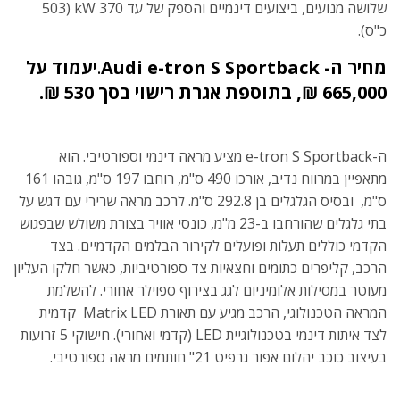
שלושה מנועים, ביצועים דינמיים והספק של עד 370 kW (503
כ"ס).
מחיר ה-
Audi e-tron S Sportback
.
יעמוד על
665,000
₪, בתוספת אגרת רישוי בסך
530
₪.
ה-e-tron S Sportback מציע מראה דינמי וספורטיבי. הוא
מתאפיין במרווח נדיב, אורכו 490 ס"מ, רוחבו 197 ס"מ, גובהו 161
ס"מ, ובסיס הגלגלים בן 292.8 ס"מ. לרכב מראה שרירי עם דגש על
בתי גלגלים שהורחבו ב-23 מ"מ, כונסי אוויר בצורת משולש שבפגוש
הקדמי כוללים תעלות ופועלים לקירור הבלמים הקדמיים. בצד
הרכב, קליפרים כתומים וחצאיות צד ספורטיביות, כאשר חלקו העליון
מעוטר במסילות אלומיניום לגג בצירוף ספוילר אחורי. להשלמת
המראה הטכנולוגי, הרכב מגיע עם תאורת Matrix LED קדמית
לצד איתות דינמי בטכנולוגיית LED (קדמי ואחורי). חישוקי 5 זרועות
בעיצוב כוכב יהלום אפור גרפיט 21" חותמים מראה ספורטיבי.