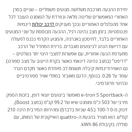
יחידת ההנעה מורכבת משלושה מנועים חשמליים – שניים בסרן
האחורי המאפשרים שליטה מלאה ונפרדת על המומנט העובר לכל
אחד מהגלגלים האחוריים ובכך מעניקים
לרכב יכולות
דינמיות
פנטסטיות. בזמן מצב נהיגה רגיל, ההנעה מבוססת על שני המנועים
האחוריים בלבד, לחיסכון באנרגיה, והמנוע הקדמי נכנס לפעולה
עם דרישת הנהג לביצועים מוגברים. ברירת המחדל של הרכב
מתעדפת הנעה אחורית, עם אפשרות למצבי היגוי יתר נשלטים –
"דריפט" (במצב נהיגה דינאמי כאשר בקרת הייצוב על מצב ספורט).
גם האווירודינמיות קיבלה תשומת לב מיוחדת כאשר מקדם הגרר
עומד על 0.26. בנוסף, הדגם מאובזר במתלי אוויר ספורטיביים
ובהיגוי פרוגרסיבי.
ה-e-tron S Sportback מאפשר ביצועים יוצאי דופן, בזכות הספק
מירבי של 503 כ"ס ומומנט שיא של 99.2 קג"מ (במצב Boost),
זינוק מ-0 ל-100 ב4.5 שניות בלבד(!) ומהירותו המירבית הינה 210
קמ"ש. הוא מצויד בהנעת ה-quattro האייקונית של המותג, עם
סוללה בקיבולת 86 kWh.