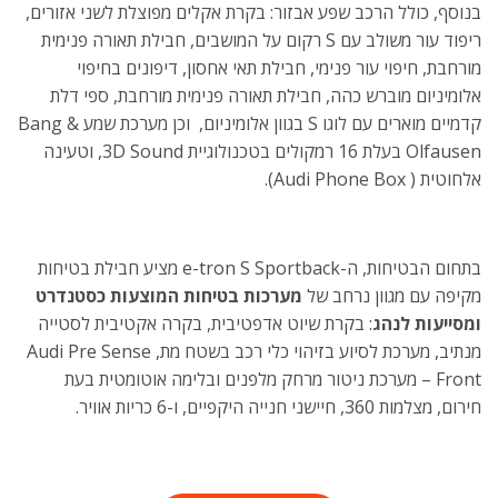
בנוסף, כולל הרכב שפע אבזור: בקרת אקלים מפוצלת לשני אזורים,
ריפוד עור משולב עם S רקום על המושבים, חבילת תאורה פנימית
מורחבת, חיפוי עור פנימי, חבילת תאי אחסון, דיפונים בחיפוי
אלומיניום מוברש כהה, חבילת תאורה פנימית מורחבת, ספי דלת
קדמיים מוארים עם לוגו S בגוון אלומיניום, וכן מערכת שמע Bang &
Olfausen בעלת 16 רמקולים בטכנולוגיית 3D Sound, וטעינה
אלחוטית ( Audi Phone Box).
בתחום הבטיחות, ה-e-tron S Sportback מציע חבילת בטיחות
מקיפה עם מגוון נרחב של
מערכות בטיחות המוצעות כסטנדרט
ומסייעות לנהג
: בקרת שיוט אדפטיבית, בקרה אקטיבית לסטייה
מנתיב, מערכת לסיוע בזיהוי כלי רכב בשטח מת, Audi Pre Sense
Front – מערכת ניטור מרחק מלפנים ובלימה אוטומטית בעת
חירום, מצלמות 360, חיישני חנייה היקפיים, ו-6 כריות אוויר.