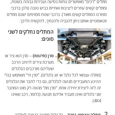
מתלים "רכים" מאפשרים נוחות נסיעה ועבירות גבוהה בשטח,
ומתלים קשים עוזרים ליציבות ואחיזת כביש טובה (ולכן ברכבי
ספורט המתלים קשים מאוד). ברכבי שטח מסוימים ישנם מתלים
פנאומטיים אותם ניתן להגביה ולהנמיך, להקשיח ולרכך.
המתלים נחלקים לשני
סוגים:
סרן (חי/מת)
– סרן הוא ציר או
מערכת צירים לרוחב הרכב
שעליהם מורכבים הגלגלים
(מתלה עצמאי לכל גלגל או זוג גלגלים). "סרן חי" משתמש בגלי
ההינע המעבירים תנועה לגלגלים, גם כדי לחבר את הגלגלים
זה לזה ליצירת יחידה אחת. "סרן מת" מהווה רק מוט המחבר
שני גלגלים ואינו מעביר אליהם תנועה (כלומר, רכב שאינו
4X4).
מתלה עצמאי-נפרד
– כל גלגל מחובר בנפרד לשלדה.