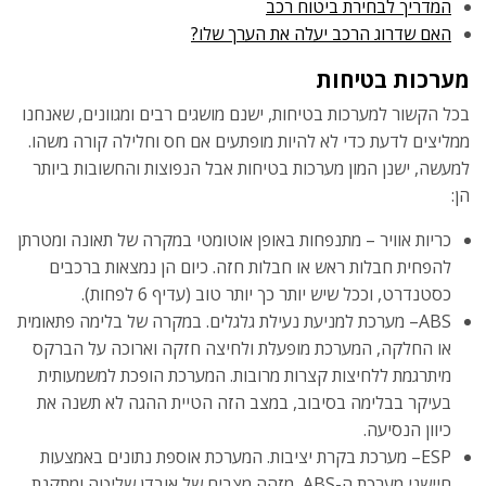
המדריך לבחירת ביטוח רכב
האם שדרוג הרכב יעלה את הערך שלו?
מערכות בטיחות
בכל הקשור למערכות בטיחות, ישנם מושגים רבים ומגוונים, שאנחנו
ממליצים לדעת כדי לא להיות מופתעים אם חס וחלילה קורה משהו.
למעשה, ישנן המון מערכות בטיחות אבל הנפוצות והחשובות ביותר
הן:
כריות אוויר – מתנפחות באופן אוטומטי במקרה של תאונה ומטרתן
להפחית חבלות ראש או חבלות חזה. כיום הן נמצאות ברכבים
כסטנדרט, וככל שיש יותר כך יותר טוב (עדיף 6 לפחות).
ABS– מערכת למניעת נעילת גלגלים. במקרה של בלימה פתאומית
או החלקה, המערכת מופעלת ולחיצה חזקה וארוכה על הברקס
מיתרגמת ללחיצות קצרות מרובות. המערכת הופכת למשמעותית
בעיקר בבלימה בסיבוב, במצב הזה הטיית ההגה לא תשנה את
כיוון הנסיעה.
ESP– מערכת בקרת יציבות. המערכת אוספת נתונים באמצעות
חיישני מערכת ה-ABS, מזהה מצבים של אובדן שליטה ומתקנת