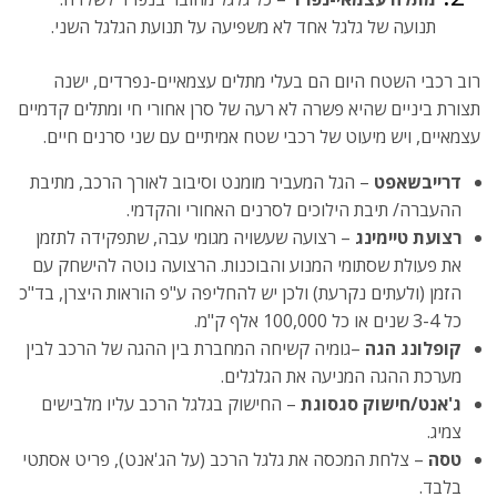
תנועה של גלגל אחד לא משפיעה על תנועת הגלגל השני.
רוב רכבי השטח היום הם בעלי מתלים עצמאיים-נפרדים, ישנה
תצורת ביניים שהיא פשרה לא רעה של סרן אחורי חי ומתלים קדמיים
עצמאיים, ויש מיעוט של רכבי שטח אמיתיים עם שני סרנים חיים.
דרייבשאפט
– הגל המעביר מומנט וסיבוב לאורך הרכב, מתיבת
ההעברה/ תיבת הילוכים לסרנים האחורי והקדמי.
רצועת טיימינג
– רצועה שעשויה מגומי עבה, שתפקידה לתזמן
את פעולת שסתומי המנוע והבוכנות. הרצועה נוטה להישחק עם
הזמן (ולעתים נקרעת) ולכן יש להחליפה ע"פ הוראות היצרן, בד"כ
כל 3-4 שנים או כל 100,000 אלף ק"מ.
קופלונג הגה
–גומיה קשיחה המחברת בין ההגה של הרכב לבין
מערכת ההגה המניעה את הגלגלים.
ג'אנט/חישוק סגסוגת
– החישוק בגלגל הרכב עליו מלבישים
צמיג.
טסה
– צלחת המכסה את גלגל הרכב (על הג'אנט), פריט אסתטי
בלבד.