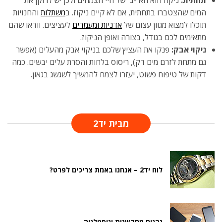
המים שהצטברו בתחתית, אם לא קיים ניקוז. ב
משתלות
והחנויות
תוכלו למצוא מגוון עצום של
אדניות ומעמדים
לעציצים. וודאו שהם
מתאימים לכם בגודל, בצורה ואופן הניקוז.
ניקוי אבק:
פנקו את העציץ שלכם בניקוי אבק מהעלים (אפשר
גם מתחת לזרם מים דק), ריסוס בלחות והסרת עלים יבשים. כמה
דקות של טיפוח פשוט, יעזרו לצמח להמשיך לשגשג בגאון.
מבית יד2
לוח יד2 – אנחנו באמת צריכים לפרט?
נהנים מחדשנות ונוסטלגיה