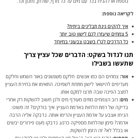
נוספת או להניח בכד עם מים על כל מדף, שולחן, מזנון וכו'.
לקריאה נוספת:
איך להקים גינת תבלינים ביתית?
5 צמחים שיעזרו לכם לישון טוב יותר
כל הדרכים לט"ו בשבט צבעוני במיוחד
תנו לגדול בשקט: הדברים שכל עציץ צריך
שתעשו בשבילו
אור:
צמחים הם כמו אנשים. חלקם משגשגים באור השמש וחלקם
מעדיפים להישאר לישון מתחת לשמיכה. התאימו את בחירת העציץ
למצב הפינה שבה תרצו למקם אותו.
מים:
רוב הצמחים מתים מעודף מים ולכן חשוב להשקות רק אחרי
בדיקה של רמת הלחות באדמת העציץ. איך בודקים? זה פשוט:
הניחו אצבע על אדמת העציץ והרימו אותה. נדבקה אליה הרבה
אדמה? סימן שהלחות מספיקה כרגע. נדבקו מעט פירורים יבשים
או בכלל לא? זה הזמן להשקות.
תחתית:
ניקוז הוא הא'-ב' של חיי הצמחים ולכן יש לרוקן את