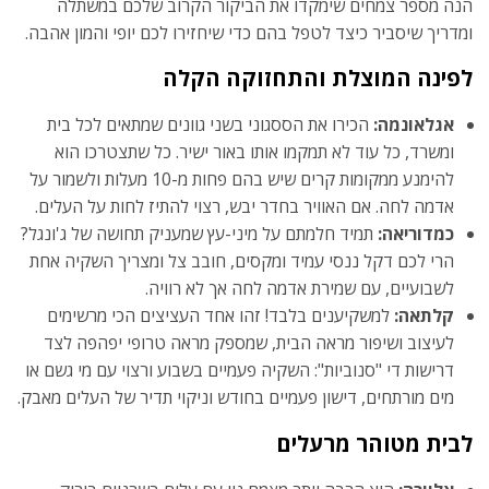
הנה מספר צמחים שימקדו את הביקור הקרוב שלכם במשתלה
ומדריך שיסביר כיצד לטפל בהם כדי שיחזירו לכם יופי והמון אהבה.
לפינה המוצלת והתחזוקה הקלה
אגלאונמה:
הכירו את הססגוני בשני גוונים שמתאים לכל בית
ומשרד, כל עוד לא תמקמו אותו באור ישיר. כל שתצטרכו הוא
להימנע ממקומות קרים שיש בהם פחות מ-10 מעלות ולשמור על
אדמה לחה. אם האוויר בחדר יבש, רצוי להתיז לחות על העלים.
כמדוריאה:
תמיד חלמתם על מיני-עץ שמעניק תחושה של ג'ונגל?
הרי לכם דקל ננסי עמיד ומקסים, חובב צל ומצריך השקיה אחת
לשבועיים, עם שמירת אדמה לחה אך לא רוויה.
קלתאה:
למשקיענים בלבד! זהו אחד העציצים הכי מרשימים
לעיצוב ושיפור מראה הבית, שמספק מראה טרופי יפהפה לצד
דרישות די "סנוביות": השקיה פעמיים בשבוע ורצוי עם מי גשם או
מים מורתחים, דישון פעמיים בחודש וניקוי תדיר של העלים מאבק.
לבית מטוהר מרעלים