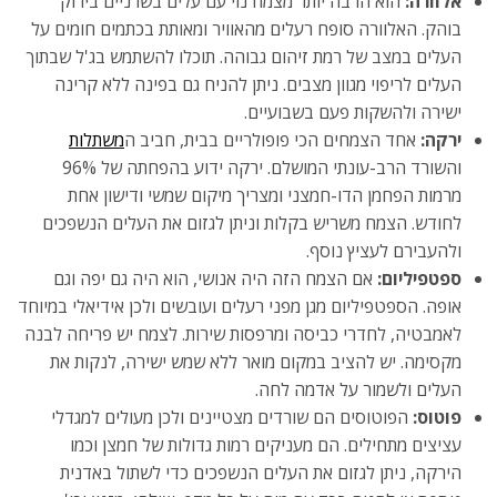
אלוורה:
הוא הרבה יותר מצמח נוי עם עלים בשרניים בירוק
בוהק. האלוורה סופח רעלים מהאוויר ומאותת בכתמים חומים על
העלים במצב של רמת זיהום גבוהה. תוכלו להשתמש בג'ל שבתוך
העלים לריפוי מגוון מצבים. ניתן להניח גם בפינה ללא קרינה
ישירה ולהשקות פעם בשבועיים.
ירקה:
אחד הצמחים הכי פופולריים בבית, חביב ה
משתלות
והשורד הרב-עונתי המושלם. ירקה ידוע בהפחתה של 96%
מרמות הפחמן הדו-חמצני ומצריך מיקום שמשי ודישון אחת
לחודש. הצמח משריש בקלות וניתן לגזום את העלים הנשפכים
ולהעבירם לעציץ נוסף.
ספטפיליום:
אם הצמח הזה היה אנושי, הוא היה גם יפה וגם
אופה. הספטפיליום מגן מפני רעלים ועובשים ולכן אידיאלי במיוחד
לאמבטיה, לחדרי כביסה ומרפסות שירות. לצמח יש פריחה לבנה
מקסימה. יש להציב במקום מואר ללא שמש ישירה, לנקות את
העלים ולשמור על אדמה לחה.
פוטוס:
הפוטוסים הם שורדים מצטיינים ולכן מעולים למגדלי
עציצים מתחילים. הם מעניקים רמות גדולות של חמצן וכמו
הירקה, ניתן לגזום את העלים הנשפכים כדי לשתול באדנית