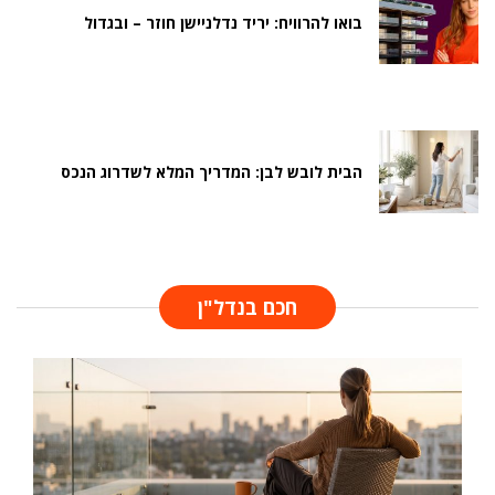
בואו להרוויח: יריד נדלניישן חוזר – ובגדול
הבית לובש לבן: המדריך המלא לשדרוג הנכס
חכם בנדל"ן