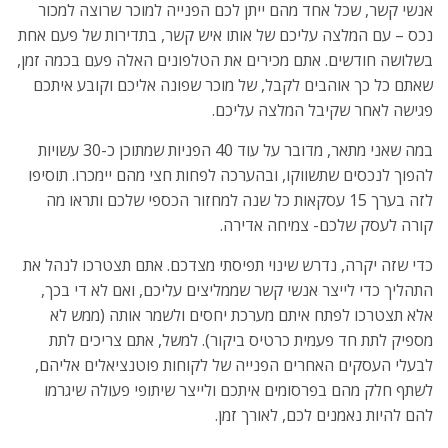
אנשי קשר, שכל אחד מהם ייתן לכם הפנייה למוכר שרוצה למכור
נכס – עם המלצה עליכם של אותו איש קשר, בתדירות של פעם אחת
בשלושה חודשים. אתם מכירים את הטלפונים האלה פעם בכמה זמן,
שאתם כל כך אוהבים לקבל, של מוכר שפונה אליכם וקובע איתכם
פגישה לאחר שקיבל המלצה עליכם.
במה שאני מתאר, מדובר על עוד 40 הפניות שמתוכן כ-30 עשויות
להפוך לנכסים שתשווקו, ובהערכה לפחות חצי מהם יימכרו. תוסיפו
לזה בערך 15 עסקאות כל שנה למחזור הכספי שלכם ותראו מה
קורה לעסק שלכם- צמיחה אדירה.
כדי שזה יקרה, נדרש שינוי תפיסתי מצדכם. אתם תצטרכו לנהל את
התהליך כדי לייצר אנשי קשר שממליצים עליכם, ואם לא די בכך,
אלא תצטרכו לפתח איתם מערכת יחסים ולשמר אותה (ממש לא
מספיק לתת חד פעמית כרטיס ביקור). למשל, אתם צריכים לתת
לבעלי העסקים האחרים הפנייה של לקוחות פוטנציאלים אליהם,
לשתף חלק מהם בפרסומים איתכם ולייצר שיתופי פעולה שיגרמו
להם להיות נאמנים לכם, לאורך זמן.