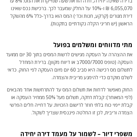
בדירה שאינה יחידה, חלה הוראת שעה שמייקרת את המס:
8% עד
‎6,055,070 ₪ ו-10% על החלק שמעבר לכך. ברכישת נכס שאינו
דירת מגורים (קרקע, חנות וכד׳) המס הוא בדרך-כלל 6% מהשקל
הראשון (יש חריגי הקלה נקודתיים בתקנות).
מתי מדווחים ומשלמים בפועל
את ההצהרה על העסקה מגישים לרשות המסים
בתוך 30 יום ממועד
העסקה (טופס 7000/7000ב או דיווח מקוון). ברירת המחדל
לתשלום מס רכישה היא סביב 60 יום מיום העסקה לפי החוק. כדאי
לשלם מוקדם כדי להימנע מריבית והצמדה.
החוק מאפשר לדחות את תשלום המס עד להתרחשות אחד מהבאים
(לפי המאוחר): קבלת חזקה, תשלום מעל 50% ממחיר העסקה או
קבלת ייפוי כוח בלתי חוזר לרישום הזכויות. על דחייה חלים הפרשי
הצמדה וריבית, לכן זו החלטה פיננסית שצריך לשקול.
משפרי דיור – לשמור על מעמד דירה יחידה