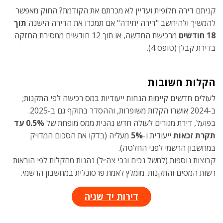
קניתם דירה חלופית ועדיין לא מכרתם את הקודמת? החוק מאפשר
להמשיך ולהיחשב "דירה יחידה" אם תמכרו את הדירה הישנה
תוך
18 חודשים
מרכישת החדשה, או
תוך 12 חודשים ממסירת החזקה
בדירת קבלן (טופס 4).
הקלות חשובות
לעולים חדשים קיימות הנחות ייעודיות במס רכישה לפי התקנות;
ב-2024 אושרו הקלות משופרות, וההסדר בתוקף גם ב-2025.
בפועל, דירת מגורים לעולה חדש נהנית ממס מופחת של
0.5% עד
תקרת זכאות
ייעודית ו-
5%
מעליה (בדקו את הסכום המדויק
במחשבון הרשמי לפני החלטה).
קבוצות נוספות (למשל נכים ונכי צה״ל) נהנות מהקלות לפי הוראות
רשות המסים והתקנות. מומלץ לאמת פרסונלית במחשבון הרשמי.
דירות יד שניה