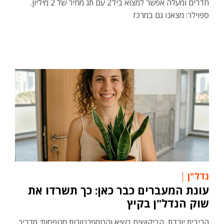
חדרים ומעלה אפשר למצוא ביד2 עם תג מחיר של 2 מיליון.
ספוילר: מצאנו גם במרכז
נדל"ן
עונת המעברים כבר כאן: כך תשרדו את
שוק הנדל"ן בקיץ
הריבית יורדת, הביקושים בשיא והטמפרטורות מטפסות: מדריך