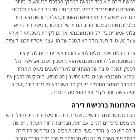
רכישת דירה היא ככל הנראה המהלך הכלכלי המשמעותי ביותר
שהאדם הממוצע יכול לבצע במהלך חייו. מדובר בהוצאה כלכלית
הגדולה משמעותית מההוצאות האחרות, ועל כן דורשת היערכות
כלכלית מיוחדת. עבור הרוב הגדול של הציבור, רכישת דירה היא
בלתי אפשרית בלי לקיחת משכנתא. אך גם לקיחת משכנתא היא לא
צעד פשוט ודורשת מידה לא קטנה של הון עצמי ויכולת תכנון לעתיד.
אחד הכלים אשר יכולים לסייע לזוגות צעירים רבים להבין את
המשמעות של לקיחת משכנתא הוא מחשבון משכנתא, אשר יכול
לספק תמונה טובה של ההחזרים לאורך השנים בשיטות החזר
ובתנאי משכנתא שונים. ללא מחשבון משכנתא, יהיה קשה להבין את
ההבדל בהחזר החודשי בין לקיחת משכנתא לשכירת דירה, ועל כן
יהיה קשה יותר לקבל את ההחלטה הנכונה.
היתרונות ברכישת דירה
מבחינת תשלומים חודשיים, שכירת דירה ורכישת דירה יכולות לדרוש
אמצעים כלכליים דומים. עם זאת, מבחינת הרווח העתידי, רכישת
דירה היא כמובן מהלך בעל יתרונות רבים. בניגוד לשכירת דירה
המתבצעת משנה לשנה ולא מבטיחה לשוכר כלום מלבד הזכות