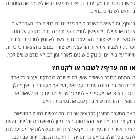
גמישות כלכלית במקרים בהם יש רצון לשדרג או לשנמך את המגורים
בהתאם לשינויים בחיים.
בנוסף, זה מאפשר לשוכרים לבצע שינויים בחיים כמו מעבר לעיר
אחרת או אפילו רילוקיישן לחו״ל בקלות רבה יותר. כמו כן, על מנת
לרכוש דירה יש צורך בהון עצמי גדול אשר לא זמין למרבית הציבור,
ועל מנת לצבור את אותו הון עצמי, יש צורך בצמצום הוצאות כלכליות
וויתור על בילויים ופינוקים שונים לאורך זמן רב. לא כולם ששים לכך.
אז מה עדיף? לשכור או לקנות?
מן הסתם מדובר בשאלה שאין לה תשובה מובהקת, ועבור כל אחד
תהיה תשובה נכונה אחרת. עם זאת, ועל אף העובדה כי אין מהלך
״נכון״ באופן אובייקטיבי – לפני כל שינוי מגורים כדאי לשאול את
השאלה הזו מחדש ולבחון שוב את נסיבות החיים.
האם המעבר מתוכנן לתקופה ארוכה, מה צפויות להיות ההוצאות
בתקופה הזו ומה יהיו ההכנסות, האם ניתן למצוא נכס זול יותר והאם
האזור צפוי לחוות עלייה בביקוש לאורך שנים. שאלות אלו יסייעו לכם
להבין בכל שלב בחיים מה תהיה ההחלטה הנכונה יותר עבורכם.