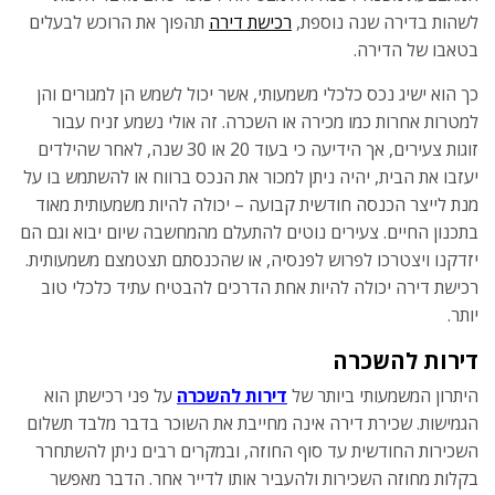
לשהות בדירה שנה נוספת,
רכישת דירה
תהפוך את הרוכש לבעלים
בטאבו של הדירה.
כך הוא ישיג נכס כלכלי משמעותי, אשר יכול לשמש הן למגורים והן
למטרות אחרות כמו מכירה או השכרה. זה אולי נשמע זניח עבור
זוגות צעירים, אך הידיעה כי בעוד 20 או 30 שנה, לאחר שהילדים
יעזבו את הבית, יהיה ניתן למכור את הנכס ברווח או להשתמש בו על
מנת לייצר הכנסה חודשית קבועה – יכולה להיות משמעותית מאוד
בתכנון החיים. צעירים נוטים להתעלם מהמחשבה שיום יבוא וגם הם
יזדקנו ויצטרכו לפרוש לפנסיה, או שהכנסתם תצטמצם משמעותית.
רכישת דירה יכולה להיות אחת הדרכים להבטיח עתיד כלכלי טוב
יותר.
דירות להשכרה
היתרון המשמעותי ביותר של
דירות להשכרה
על פני רכישתן הוא
הגמישות. שכירת דירה אינה מחייבת את השוכר בדבר מלבד תשלום
השכירות החודשית עד סוף החוזה, ובמקרים רבים ניתן להשתחרר
בקלות מחוזה השכירות ולהעביר אותו לדייר אחר. הדבר מאפשר