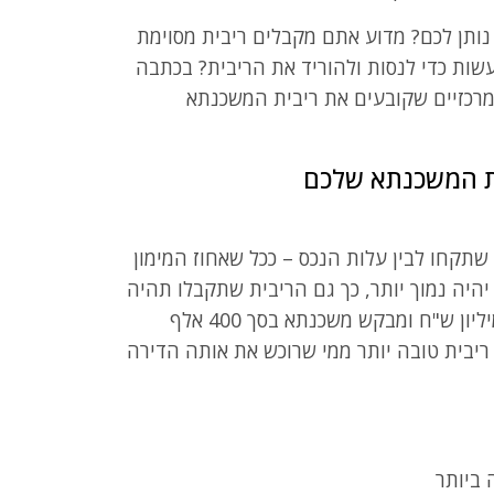
נותן לכם? מדוע אתם מקבלים ריבית מסוימת
שות כדי לנסות ולהוריד את הריבית? בכתבה
רכזיים שקובעים את ריבית המשכנתא
ת המשכנתא שלכם
שתקחו לבין עלות הנכס – ככל שאחוז המימון
 יהיה נמוך יותר, כך גם הריבית שתקבלו תהיה
נמוכה יותר. לדוגמה, אם מישהו רוכש דירה במיליון ש"ח ומבקש משכנתא בסך 400 אלף
מון שלו הוא 40% והוא יקבל ריבית טובה יותר ממי שרוכש את אותה הדירה
 ביותר