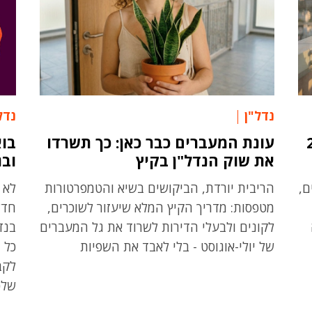
נדל"ן
נדל
זו דירה קונים לכם 2
עונת המעברים כבר כאן: כך תשרדו
בוא
את שוק הנדל"ן בקיץ
ובג
ם,
הריבית יורדת, הביקושים בשיא והטמפרטורות
לא 
מטפסות: מדריך הקיץ המלא שיעזור לשוכרים,
חדש
לקונים ולבעלי הדירות לשרוד את גל המעברים
של יולי-אוגוסט - בלי לאבד את השפיות
כל 
שלכ