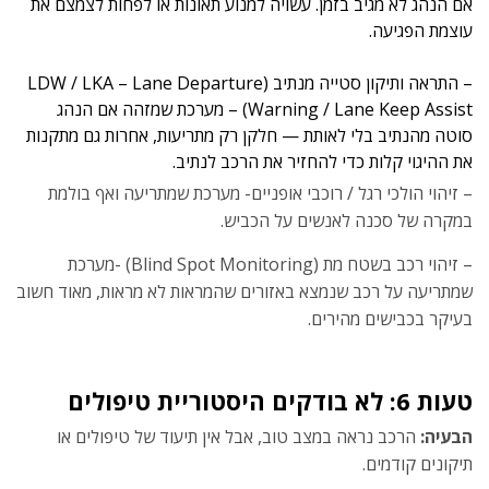
אם הנהג לא מגיב בזמן. עשויה למנוע תאונות או לפחות לצמצם את
עוצמת הפגיעה.
– התראה ותיקון סטייה מנתיב (LDW / LKA – Lane Departure
Warning / Lane Keep Assist) – מערכת שמזהה אם הנהג
סוטה מהנתיב בלי לאותת — חלקן רק מתריעות, אחרות גם מתקנות
את ההיגוי קלות כדי להחזיר את הרכב לנתיב.
– זיהוי הולכי רגל / רוכבי אופניים- מערכת שמתריעה ואף בולמת
במקרה של סכנה לאנשים על הכביש.
– זיהוי רכב בשטח מת (Blind Spot Monitoring) -מערכת
שמתריעה על רכב שנמצא באזורים שהמראות לא מראות, מאוד חשוב
בעיקר בכבישים מהירים.
טעות 6: לא בודקים היסטוריית טיפולים
הבעיה:
הרכב נראה במצב טוב, אבל אין תיעוד של טיפולים או
תיקונים קודמים.