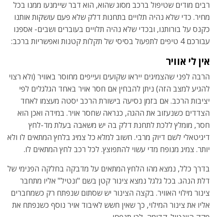
רבים מודים שטיפול ברכב מסוג שהוא, הוא דבר שיימנעו ממנו בכל
מחיר. כדי שלא נהיה תלויים בתחנות דלק שלא פעם עושקות אותנו
כקנס על בורותנו, ובכדי שלא נהיה תלויים בעוברים ושבים- אספנו
עבורכם 4 טיפים לתפעול בסיסי של תקלות קטנות ואפשריות ברכב:
אין לי אוויר
הרבה לפני שהצמיגים ייראו שקועים ועייפים מחוסר באוויר (ולא רצוי
להגיע למצב הזה) ניתן להבחין אם חסר אויר באחד הגלגלים לפי
יציבות הרכב. אם בזמן נסיעה בישורת הרכב יסטה מעצמו לאחד
הצדדים כשנעזוב את ההגה, כנראה שחסר אויר. במידה ואכן הוא
חסר, מומלץ ללכת לתחנת דלק בה יש משאבה בעלת מד-לחץ
דיגיטאלי לשם דיוק מרבי. חשוב למלא כל צמיג בלחץ המתאים לו ולא
יותר. צמיג מנופח מדי עשוי להתפוצץ. לכל רכב לחץ המתאים לו.
בדרך כלל, נמצא מהו הלחץ המתאים על מדבקה בחלקה הפנימי של
דלת הנהג. בכל גלגל נמצא צינור קטן בשם "ונטיל" אליו מתחבר
צינור מילוי האוויר. בקצה הצינור יש שסתום שנפתח רק כשמחברים
אליו את צינור המילוי, כך שאין חשש לאיבוד אויר נוסף כשנפתח את