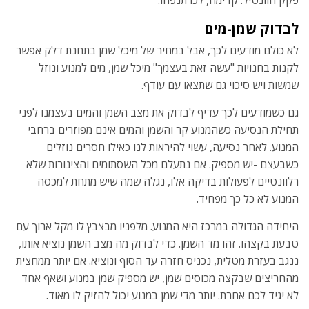
פקק הוונטיל. קדימה, לכו תנפחו.
לבדוק שמן-מים
לא כולם מודעים לכך, אבל במחיר של מיכל שמן בתחנת דלק אפשר
לקנות בחנויות "עשה זאת בעצמך" מיכל שמן, מים למנוע ונוזל
שמשות ויש סיכוי גם שתצאו עם עודף.
גם כשמודעים לכך עדיף לבדוק את מצב השמן והמים בעצמנו לפני
תחילת הנסיעה כשהמנוע קר והשמן והמים אינם מפוזרים ברחבי
המנוע. לאחר נסיעה, עשוי להיראות לנו כאילו חסרים נוזלים
כשבעצם -יש מספיק. אם נתעלם מכל השסתומים והצינורות שלא
רלוונטיים לפעולות בדיקה אלו, נגלה שמה שיש מתחת למכסה
המנוע לא כל כך מפחיד.
היחידה הגדולה במרכז היא המנוע. מלפניו מבצבץ לו מקל ארוך עם
טבעת בקצהו. זהו מד השמן. כדי לבדוק מה מצב השמן נוציא אותו,
ננגב בעזרת מטלית, נכניס חזרה עד הסוף ונוציא. אם יותר ממחצית
מהחריצים שבקצה מכוסים שמן, יש מספיק שמן במנוע ושאף אחד
לא יגיד לכם אחרת. יותר מדי שמן במנוע יכול להזיק לו מאוד.