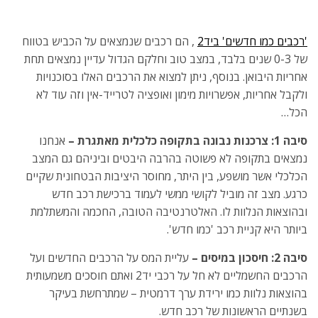
'רכבים כמו חדשים' ביד2
, הם רכבים שנמצאים על הכביש בטווח
של 0-3 שנים בלבד, במצב טוב וחלקם הגדול עדיין נמצאים תחת
אחריות היבואן. בנוסף, ניתן למצוא את הרכבים האלו בסוכנויות
ולקבל אחריות, אפשרויות
מימון ואופציה לטרייד-אין וזה עוד לא
הכל…
סיבה 1: צרכנות נבונה בתקופה כלכלית מאתגרת –
אנחנו
נמצאים בתקופה לא פשוטה בהרבה היבטים וביניהם גם המצב
הכלכלי אשר מושפע, בין היתר, מחוסר היציבות הבטחונית שקיים
כרגע. מצב זה מוביל לקושי ממשי לעמוד ברכישת רכב חדש
ובהוצאות הנלוות לו. האלטרנטיבה הטובה, החכמה והמשתלמת
ביותר היא קניית רכב 'כמו חדש'.
סיבה 2: חיסכון במיסים –
עליית המס על הרכבים החדשים ועל
הרכבים החשמליים לא חל על רכבי יד2 ואתם חוסכים משמעותית
בהוצאות נלוות כמו ירידת ערך דרמטית – שמתרחשת בעיקר
בשנתיים הראשונות של רכב חדש.