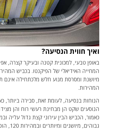
ואיך חווית הנסיעה?
באופן טבעי, למכונית קטנה ובעיקר קצרה, אפיל
המחייה האידיאלי של הפיקנטו. בכביש המהיר 
מיושנת ומסרסת מנוע חלש מלכתחילה אינם ת
המהירות.
הנוחות בנסיעה, לעומת זאת, סבירה ביותר, כ
הנוסעים שקט הן מבחינת רעשי רוח והן מצידם
גבוהים, מיושנים ומיותרים ובמהירות 120, הופכים גם רעשי הרוח למוחשיים.