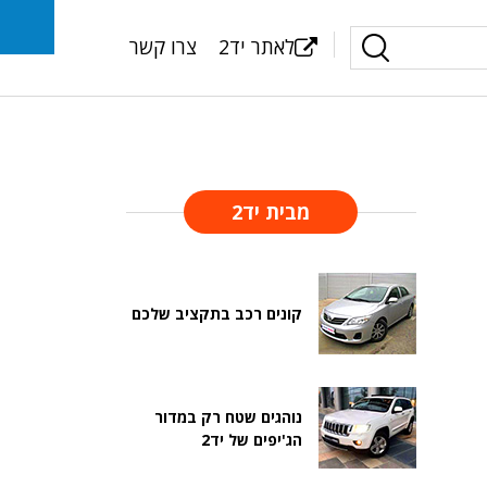
לאתר יד2
צרו קשר
מבית יד2
קונים רכב בתקציב שלכם
נוהגים שטח רק במדור
הג'יפים של יד2