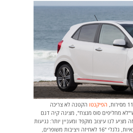
הפיקנטו
הקטנה לא צריכה
'"לא מחליפים סוס מנצח", מציגה קיה דגם
 ג'י טי ליין. דגם זה מציע לנו עיצוב מוקפד ומעניין יותר: נגיעות
של אדום על לבן בכונסי האוויר, בפגושים ובחצאיות, גלגלי "16 לאחיזה ויציבות משופרים,