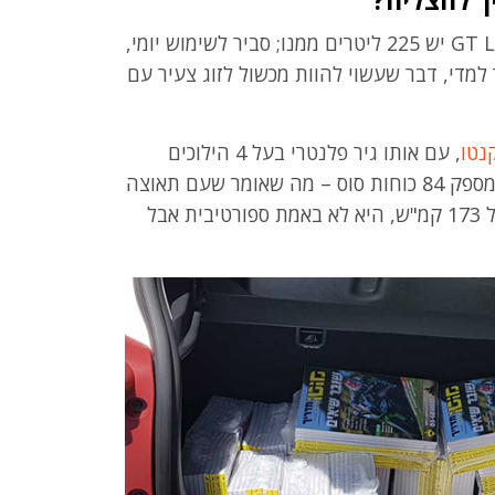
יך להצליח?
כל רכב צריך מקום אחסון סביר – ולפיקנטו GT Line יש 225 ליטרים ממנו; סביר לשימוש יומי,
 למדי, דבר שעשוי להוות מכשול לזוג צעיר עם
נטו
, עם אותו גיר פלנטרי בעל 4 הילוכים
ומנוע בנפח 1,250 סמ"ק, ללא מגדש טורבו, המספק 84 כוחות סוס – מה שאומר שעם תאוצה
של 12 שניות ל-100 קמ"ש ומהירות מירבית של 173 קמ"ש, היא לא באמת ספורטיבית אבל