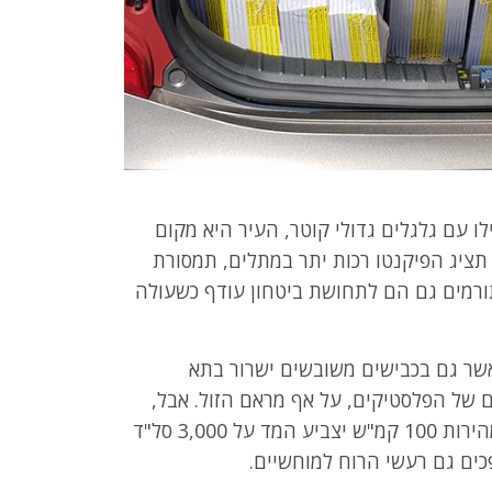
ו עם גלגלים גדולי קוטר, העיר היא מקום
תציג הפיקנטו רכות יתר במתלים, תמסורת
ורמים גם הם לתחושת ביטחון עודף כשעולה
אשר גם בכבישים משובשים ישרור בתא
 של הפלסטיקים, על אף מראם הזול. אבל,
כאמור, הכביש הבין עירוני קצת גדול עליה ובמהירות 100 קמ"ש יצביע המד על 3,000 סל"ד