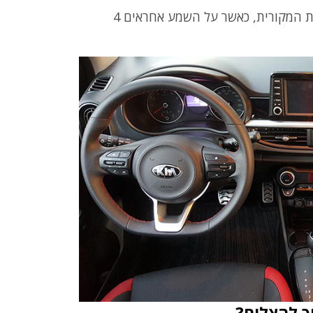
עוד בקוק-פיט נמצא חיבורי USB ו-PL למערכת המקורית, כאשר על השמע אחראים 4