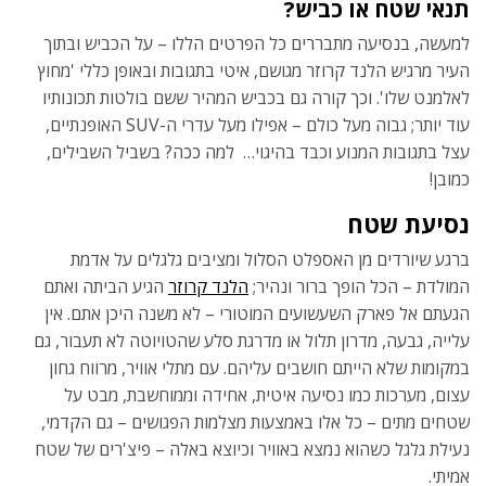
תנאי שטח או כביש?
למעשה, בנסיעה מתבררים כל הפרטים הללו – על הכביש ובתוך
העיר מרגיש הלנד קרוזר מגושם, איטי בתגובות ובאופן כללי 'מחוץ
לאלמנט שלו'. וכך קורה גם בכביש המהיר ששם בולטות תכונותיו
עוד יותר; גבוה מעל כולם – אפילו מעל עדרי ה-SUV האופנתיים,
עצל בתגובות המנוע וכבד בהיגוי… למה ככה? בשביל השבילים,
כמובן!
נסיעת שטח
ברגע שיורדים מן האספלט הסלול ומציבים גלגלים על אדמת
המולדת – הכל הופך ברור ונהיר;
הלנד קרוזר
הגיע הביתה ואתם
הגעתם אל פארק השעשועים המוטורי – לא משנה היכן אתם. אין
עלייה, גבעה, מדרון תלול או מדרגת סלע שהטויוטה לא תעבור, גם
במקומות שלא הייתם חושבים עליהם. עם מתלי אוויר, מרווח גחון
עצום, מערכות כמו נסיעה איטית, אחידה וממוחשבת, מבט על
שטחים מתים – כל אלו באמצעות מצלמות הפגושים – גם הקדמי,
נעילת גלגל כשהוא נמצא באוויר וכיוצא באלה – פיצ'רים של שטח
אמיתי.