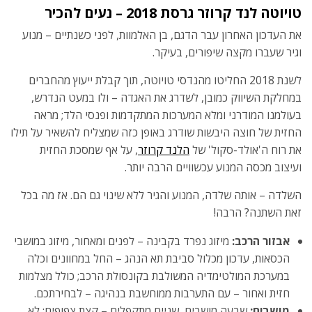
טויוטה לנד קרוזר גרסת 2018 – נעים להכיר
את העדכון האחרון עבר הדגם, בן האלמוות, לפני כשנתיים – מנוע
וגיר שעברו מקצה שיפורים, בעיקר.
לשנת 2018 החליטו מהנדסי טויוטה, תוך קבלת ייעוץ מהחברים
במחלקת השיווק כמובן, לשדרג את האגדה – ולו במעט הנדרש,
בעולמנו המודרני ומלא המערכות המתקדמות ופנסי הלד; מראה
החזית של חוצה היבשות שודרג באופן כזה שמצליח להשאיר על תילו
את רוח ה'אולד-סקול' של
הלנד קרוזר
, על אף שמסכת החזית
ועיצוב מכסה המנוע עכשוויים הרבה יותר.
השלדה – אותה שלדה, המנוע והגיר ללא שינוי גם הם. אז מה בכל
זאת השתנה? הרבה!
אבזור הרכב:
מיזוג נפרד בקבינה – לפנים ומאחור, מיזוג במושבי
הכסאות, עדכון מכלול סביבת תא הנהג – החל במחוונים וכלה
במערכת המולטימדיה המשולבת בקונסולת הרכב; כולל מצלמות
חזית ואחור – עם התערבות ממוחשבת בנהיגה – לבחירתכם.
מושבים:
שבעה מושבים, שניים מתקפלים – קצת צפופים; לא