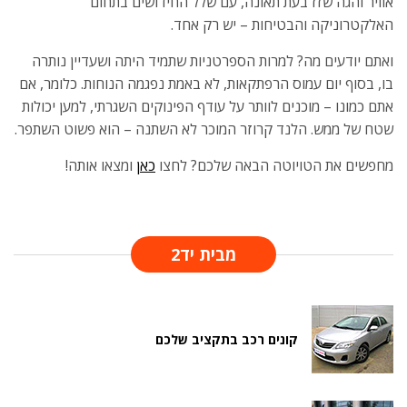
אוויר והגה שזז בעת תאונה, עם שלל החידושים בתחום
האלקטרוניקה והבטיחות – יש רק אחד.
ואתם יודעים מה? למרות הספרטניות שתמיד היתה ושעדיין נותרה
בו, בסוף יום עמוס הרפתקאות, לא באמת נפגמה הנוחות. כלומר, אם
אתם כמונו – מוכנים לוותר על עודף הפינוקים השגרתי, למען יכולות
שטח של ממש. הלנד קרוזר המוכר לא השתנה – הוא פשוט השתפר.
מחפשים את הטויוטה הבאה שלכם? לחצו
כאן
ומצאו אותה!
מבית יד2
קונים רכב בתקציב שלכם