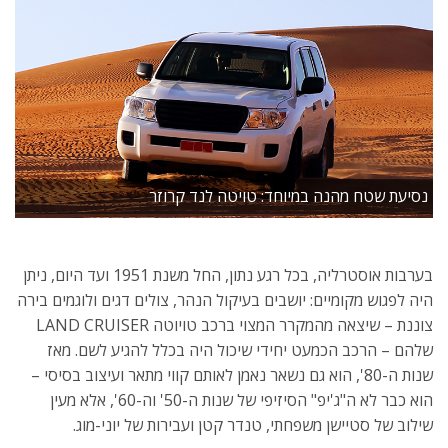
נסיעת שטח מהנה במיוחד: טויטה לנד קרוזר
בערבות אוסטרליה, בכל רגע נתון, החל משנת 1951 ועד היום, ניתן
היה לפגוש מקומיים: יושבים בעיקול הנהר, צולים דגים ולוגמים בירה
צוננת – שיצאה מהמקרר המצוי ברכב טויוטה LAND CRUISER
שלהם – הרכב הכמעט יחידי שיכול היה בכלל להגיע לשם. מאז
שנות ה-80', הוא גם נשאר נאמן לאותם קווי מתאר ועיצוב בסיסי –
הוא כבר לא ה"ג'יפ" הסיזיפי של שנות ה-50' וה-60', אלא מעין
שילוב של סטיישן משפחתי, טנדר קטן ועבירות של יוני-מוג.