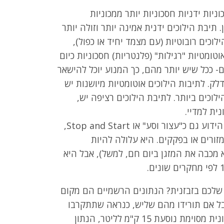
ניות ידניות חסכוניות יותר ממכוניות
. תיבת הילוכים ידנית אמינה יותר וזולה יותר
ילוכים רובוטיות (עם מצמד יחיד או כפול),
וטומטיות "רגילות" (פלנטריות) חסכוניות כיום
 ככל שיש יותר מהם, כך המנוע יוכל להישאר
לק. לתיבות הילוכים אוטומטיות מיושנות יש
לוכים ביותר. לתיבת הילוכים רציפה יש,
ית למדיי.
מנגנון הידוע גם כ"עצור וסע" או Stop and Start,
ורים או בפקקים. היא עלולה להיות
מכבה את המזגן ביום חם, למשל), אבל היא
 שלכם בזבזנית? הנתונים הרשמיים הם מקום
בל אם תורידו מהם שליש, כנראה שתתקרבו
לצריכת הדלק האמיתית. למשל, אם כתוב שמכונית מסוימת נוסעת 15 ק"מ לליטר, הנתון