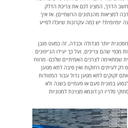
חשב הדרך, המציג לכם את צריכת הדלק
בה למציאות מהנתונים הרשמיים). אז איך
יומיומית? יש כמה עקרונות שיוכלו לסייע
כונית יותר מגדולה וכבדה, זה כמעט מובן
ות מכפי שהם צריכים, ועל כך יעידו הג'יפונים
ית שמתאימה לצרכים האמיתיים שלכם- מרווח
 רק לעיתים רחוקות ואין סיבה לתא מטען
תם זקוקים לתא מטען גדול עבור המזוודות
נסוע במונית פעם או פעמיים בשנה ולא
 יותר מדי תדלוק? דגמי פיז'ו 107 וסוזוקי סלריו הן דוגמא מצוינת למכוניות