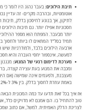
תיבת הילוכים:
בעבר נהוג היו לומר כי מכו
אוטומטיות, ובהרבה מקרים- זה עדיין נכון
לתיקון, אך בנוגע לחיסכון בדלק, תיבות ה
חסכוניות אפילו יותר. גם תיבות הילוכים א
יותר מבעבר. המפתח הוא מספר ההילוכים-
תמיד בסל"ד המתאים לו ביותר ולחסוך בד
ארבעה הילוכים בלבד, ולמודרניות שיש הי
למעשה, אינספור יחסי העברה והיא חסכונ
מערכת לדימום רגעי של המנוע:
ומכבה את המנוע בעת עצירה קצרה, ברמז
מעצבנת, ולפעמים אינה שמישה (אם היא 
באמת עוזרת לחסוך בדלק. בין 3% ל-12% לפי מחקרים שונים.
אז איך בכל זאת תדעו עד כמה המכונית הבאה
טוב להתחיל בו. הם אמנם לא מדויקים כלל, א