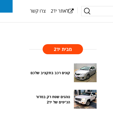
לאתר יד2
צרו קשר
מבית יד2
קונים רכב בתקציב שלכם
נוהגים שטח רק במדור
הג'יפים של יד2