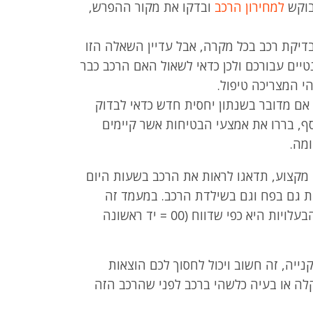
בוקש
למחירון הרכב
ובדקו את מקור ההפרש,
יקת רכב בכל מקרה, אבל עדיין השאלה הזו
נטיים עבורכם ולכן כדאי לשאול האם הרכב כבר
י המצריכה טיפול.
אם מדובר בשנתון יחסית חדש כדאי לבדוק
סף, בררו את אמצעי הבטיחות אשר קיימים
ומה.
מקצוע, תדאגו לראות את הרכב בשעות היום
ות גם בפח וגם בשילדת הרכב. במעמד זה
בקשו להציץ גם ברישיון הרכב ולוודא שמספר הבעלויות היא כפי שדווח (00 = יד ראשונה
נייה, זה חשוב ויכול לחסוך לכם הוצאות
קלה או בעיה כלשהי ברכב לפני שהרכב הזה