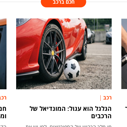
חכם ברכב
רכב
רכב
הגלגל הוא עגול: המונדיאל של
חם 
הרכבים
ומכ
מי מלך הכביש של הספורטאים, למי יש את
הקי