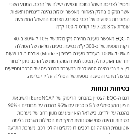
ומכויל לצריכת חשמל נמוכה ונסיעה יעילה של הרכב. המנוע השני
אשר ממקום בחלק האחורי מאפשר יכולות נהיגה דינמיות ותאוצות
המזכירות ביצועים של רכבי ספורט. תצרוכת החשמל הממוצעת
עומדת על 19.7-20.8 קוו"ט ל-100 ק"מ.
ה-
EQC
מאפשר טעינה מהירה מקיבולת של 10% ל-80% ב-40
דקות תוספת של כ-300 ק"מ נסיעה. טעינה מלאה של הסוללה
מ-0% ל-100% בעמדת טעינה ביתית (Mode 3) אורכת כ-11 שעות.
יחד עם זאת, כחלק מטכנולוגיות המתקדמות של הרכב ניתן לבחור
בין 5 מצבי נהיגה המשולבים במערכת הרגנרציה של הרכב ומסייעים
בניצול מירבי והטענה נוספת של הסוללה על ידי בלימה.
בטיחות ונוחות
דגם ה-EQC הצטיין במבחני הריסוק של EuroNCAP והשיג את
הציון המקסימלי של 5 כוכבים עם 96% בהגנה על מבוגרים ו-90%
בהגנה על ילדים
.
בישראל הוא יוצע עם מגוון רחב של מערכות
בטיחות ונהיגה סמי אוטונומית מתקדמות הכוללות מערכת בלימה
אוטונומית המזהה גם רכבים דו גלגלים והולכי רכב, מערכת התרעה