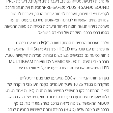
אקטיבית למניעת סטייה מנתיב, מעבר נתיב אקטיבי, מערכת PRE-
SAFE® SOUND ו- PRE-SAFE® PLUSהמכינות את הנהג והרכב
לקראת מצבי חירום, מערכת לניטור ערנות הנהג, מערכת לניטור
שטחים מתים, אפשרות לנהיגה חצי-אוטונומית גם בעומסי תנועה,
מערכת לזיהוי תנועה חוצה מאחור ומערכות בטיחות נוספות המגיעות
כסטנדרט ברכבי היוקרה של מרצדס בישראל.
מלבד מערכות הבטיחות המתקדמות ה-EQC מגיע עם בלמים
אדפטיביים עם פונקציית HOLD ו-Hill Start Assist המאפשרים
נוחות נסיעה גם בכבישים משובשים ובורות, מצלמות היקפיות °360,
בורר מצבי נהיגה -DYNAMIC SELECT ותאורת MULTIBEAM
LED המתאימה את עצמה בצורה ייעודית על פי תווי הכביש.
בפן הנוחות והבידור, ה-EQC מגיע עם שני צגים דיגיטליים
מתקדמים בגודל 10.25 אינץ' העומדים בקנה העיצובי היוקרתי של
היצרן המתחבר לקו החשמלי המייצג את מותג ה-EQ. צג אחד משמש
כלוח שעונים וצג נוסף כמערכת הבידור המתקדמת של מרצדס ה-
MBUX המאפשר שליטה מלאה ברכב באמצעות דיבור. בנוסף,
ברכב יש תצוגה עלית (HUD) בהירה ונוחה לשימוש המציגה לנהג