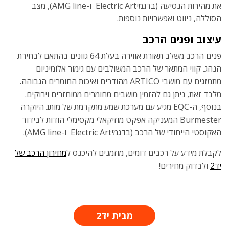
את מהירות הנסיעה (בדגמיElectric Art ו-AMG line), מצב
הסוללה, ניווט ואפשרויות נוספות.
עיצוב ופנים הרכב
פנים הרכב משלב תאורת אווירה בעלת 64 גוונים בהתאם לבחירת
הנהג. קווי המתאר של הרכב המשולבים עם גימור אלומיניום
מתמזגים עם מושבי ARTICO מהודרים ואיכות החומרים הגבוהה.
מלבד זאת, ניתן גם להזמין מושבים מחומרים ממוחזרים וירוקים.
בנוסף, ה-EQC מגיע עם מערכת שמע מתקדמת של מותג היוקרה
Burmester המעניקה אפקט מוזיקאלי מקסימלי הודות לבידוד
האקוסטי הייחודי של הרכב (בדגמיElectric Art ו-AMG line).
לקבלת מידע על רכבים דומים, מוזמנים להיכנס ל
מחירון הרכב של
יד2
ולבדוק מחירים!
מבית יד2