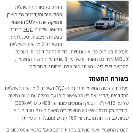
הארכיטקטורה החשמלית
החדשנית והעדכנית של היצרן
ומשיקה את ה-SUV החשמלי
הראשון שלה ה-
EQC
. מדובר
בבשורה עיצובית וטכנולוגית
המשלבת 2 מנועים חשמליים,
מערכות בטיחות סמי אוטונומיות, יכולות נהיגה דינמיות, מערכת
MBUX מעודכנת ואחריות של עד 8 שנים על המצבר החשמלי,
המביאה לידי ביטוי מאות שנות אדם ופיתוח של מרצדס.
בשורת החשמל
מערכת ההנעה החשמלית בדגם ה-EQC משלבת 2 מנועים חשמליים
מתקדמים (קדמי ואחורי) המאפשרים הנעה כפולה עם טווח נסיעה
של עד 412 ק"מ. הספק המנועים עומד על 408 כ"ס (300kW)
וסוללה בקיבולת 80kWh המאפשרים האצה מ-0 ל-100 ב-5.1
שניות עם מהירות מרבית של 180 קמ"ש (מגבלה דיגיטלית).
המנוע החשמלי אשר ממוקם בחזית הרכב פועל בתנאי עומס נמוכים