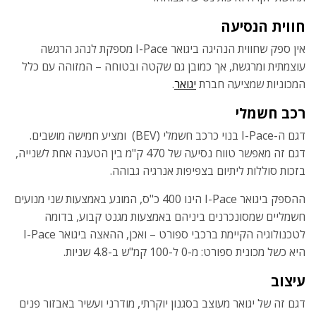
חווית הנסיעה
אין ספק שחווית הנהיגה ביגואר I-Pace מספקת לנהג הרגשה
עוצמתית ומרגשת, אך כמובן גם שקטה ובטוחה – המזוהה עם כלל
המכוניות שמציעה חברת
יגואר
.
רכב חשמלי
דגם ה-I-Pace בנוי כרכב חשמלי (BEV) ומציע חמישה מושבים.
דגם זה מאפשר טווח נסיעה של 470 ק"מ בין הטענה אחת לשנייה,
בזכות סוללות ליתיום בצפיפות אנרגיה גבוהה.
ההספק ביגואר I-Pace הינו 400 כ"ס, המונע באמצעות שני מנועים
חשמליים שמסונכרנים ביניהם באמצעות מגנט קבוע, בדומה
לטכנולוגיה הקיימת ברכבי ספורט – ואכן, ההאצה ביגואר I-Pace
היא כשל מכונית ספורט: מ-0 ל-100 קמ"ש ב-4.8 שניות.
עיצוב
דגם זה של יגואר מעוצב בסגנון יוקרתי, מודרני ועשיר באבזור פנים