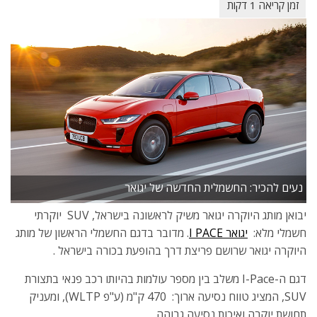
נעים להכיר: החשמלית החדשה של יגואר
יבואן מותג היוקרה יגואר משיק לראשונה בישראל, SUV יוקרתי
חשמלי מלא:
יגואר I PACE
. מדובר בדגם החשמלי הראשון של מותג
היוקרה יגואר שרושם פריצת דרך בהופעת בכורה בישראל .
דגם ה-I-Pace משלב בין מספר עולמות בהיותו רכב פנאי בתצורת
SUV, המציג טווח נסיעה ארוך: 470 ק"מ (ע"פ WLTP), ומעניק
תחושת יוקרה ואיכות נסיעה גבוהה.