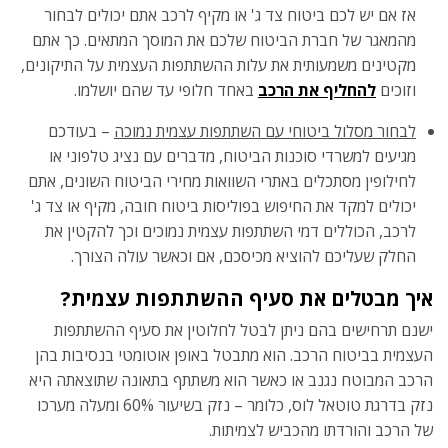
אז אם יש לכם ביטוח צד ג' או מקיף לרכב אתם יכולים לבחור
מהמאגר של חברת הביטוח שלכם את המוסך המתאים. כך אתם
מקטינים משמעותית את עלות ההשתתפות העצמית על התיקונים,
וזוכים
להחליף את הרכב
באחד חלופי עד שהם יושלמו.
לבחור מסלול ביטוחי עם השתתפות עצמית נמוכה
– בעודכם
מגיעים למשרדי סוכנות הביטוח, מדברים עם נציג טלפוני או
לחילופין מסתכלים באתרי השוואות מחירי הביטוח השונים, אתם
יכולים למקד את החיפוש בפוליסות ביטוח חובה, מקיף או צד ג'
לרכב, הכוללים דמי השתתפות עצמית נמוכים וכך להקטין את
החלק שעליכם להוציא מכיסכם, אם וכאשר עולה הצורך.
איך מבטלים את סעיף ההשתתפות עצמית?
ישנם תרחישים בהם ניתן לבטל לחלוטין את סעיף ההשתתפות
העצמית בביטוח הרכב. הוא מתבטל באופן אוטומטי בנסיבות בהן
הרכב המבוטח נגנב או כאשר הוא משתתף בתאונה שתוצאתה היא
נזק בדרגת טוטאל לוס, כלומר – נזק בשיעור 60% ומעלה מערכו
של הרכב והורדתו מהכביש לצמיתות.