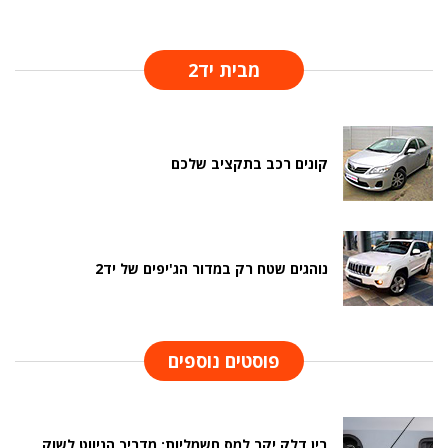
מבית יד2
קונים רכב בתקציב שלכם
נוהגים שטח רק במדור הג'יפים של יד2
פוסטים נוספים
בין דלק יקר למס חשמליות: מדריך הניווט לשוק