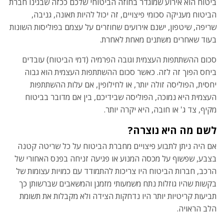
ביטוח הוא אירוע שמוגדר בחוזה הביטוחי שלכם ככזה שבגינו חברת
הביטוח מעניקה סכומי פיצויים, זה יכול להיות תאונה, גניבה,
שריפה, שיטפון, ישנם אירועים שחוזרים על עצמם בפוליסות השונות
בעוד שאחרים משתנים מאחת לאחרת.
סכום ההשתתפות העצמית וגובה הפרמיה (דמי הביטוח) עובדים
ביחס הפוך זה לזה. כאשר סכום ההשתתפות העצמית הוא גבוה
יחסית, הפוליסה זולה יותר, או לחילופין, אם עלות ההשתתפות
העצמית היא נמוכה, הפוליסה שבידיכם, בין אם מדובר בביטוח
מקיף, צד ג' או חובה, היא יקרה יותר.
לשם מה היא נוצרה?
אם היה ניתן לתבוע פיצויים מחברת הביטוח על כל שריטה קטנה
בצבע, שפשוף על מכסה המנוע או פגיעה זניחה בפנס האחורי של
הרכב, חברות הביטוח היו צריכות להתמודד עם כמויות עצומות של
בקשות שהיו גוזלות נתח משמעותי מזמנן והמשאבים שברשותן כך
תביעות קריטיות יותר היו נדחקות הצידה ולא מקבלות את תשומת
הלב הראויה.