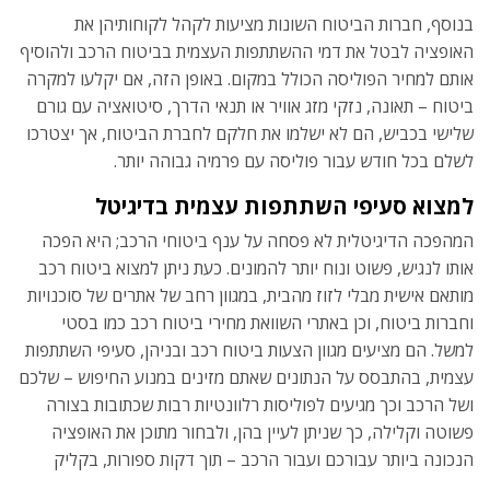
בנוסף, חברות הביטוח השונות מציעות לקהל לקוחותיהן את
האופציה לבטל את דמי ההשתתפות העצמית בביטוח הרכב ולהוסיף
אותם למחיר הפוליסה הכולל במקום. באופן הזה, אם יקלעו למקרה
ביטוח – תאונה, נזקי מזג אוויר או תנאי הדרך, סיטואציה עם גורם
שלישי בכביש, הם לא ישלמו את חלקם לחברת הביטוח, אך יצטרכו
לשלם בכל חודש עבור פוליסה עם פרמיה גבוהה יותר.
למצוא סעיפי השתתפות עצמית בדיגיטל
המהפכה הדיגיטלית לא פסחה על ענף ביטוחי הרכב; היא הפכה
אותו לנגיש, פשוט ונוח יותר להמונים. כעת ניתן למצוא ביטוח רכב
מותאם אישית מבלי לזוז מהבית, במגוון רחב של אתרים של סוכנויות
וחברות ביטוח, וכן באתרי השוואת מחירי ביטוח רכב כמו בסטי
למשל. הם מציעים מגוון הצעות ביטוח רכב ובניהן, סעיפי השתתפות
עצמית, בהתבסס על הנתונים שאתם מזינים במנוע החיפוש – שלכם
ושל הרכב וכך מגיעים לפוליסות רלוונטיות רבות שכתובות בצורה
פשוטה וקלילה, כך שניתן לעיין בהן, ולבחור מתוכן את האופציה
הנכונה ביותר עבורכם ועבור הרכב – תוך דקות ספורות, בקליק