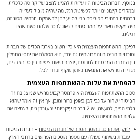
בנוסף, חברות הביטוח היו עלולות להגיע למצב של קריסה כלכלית,
ובמקרים קיצוניים יותר לפשיטת רגל, מה שהיה מוביל לעלייה
דרמטית במחירי הפוליסה כדי לסייע להן להשתקם. תרחיש מסוג זה,
היה מקשה מאוד על המבוטחים לדאוג לרכב שלהם כשם שהיו
רגילים.
לפיכך, ההשתתפות העצמית היא כלי חשוב בארגז הכלים של חברות
וסוכנויות הביטוח והמבוטחים גם יחד, היא מסמלת את יחסי הגומלין
בין החברה המבטחת למבוטח, יוצרת תיאום ציפיות בין כל הצדדים,
מגדירה מראש את התנאים באופן שקוף וברור לכל.
להפחית את עלות ההשתתפות העצמית
סכום ההשתתפות העצמית הוא פרמטר קבוע מראש שמוצג בחוזה
הביטוחי שחור על גבי לבן באופן ברור ומובן. אך אין זה אומר שהוא
בלתי הפיך, למעשה, יש 2 דרכים עיקריות שבעזרתן ניתן לצמצם את
עלויות ההשתתפות העצמית.
לתקן את הרכב במוסך הסדר של חברת הביטוח
– חברת הביטוח
עובדת בשיתוף פעולה עם מספר מוסכים הפרושים ברחבי הארץ.