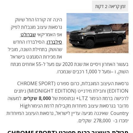
הינה זה קורה! החל שיווק
גרסאות עיצוב מוגבלות לפיק
אפ האמריקאי
שברולט
סילברדו
. הסילברדו החדש
שהושק בתחילת השנה, מוביל
את מכירות הסגמנט בישראל
בעשור האחרון ויסיים את שנת 2020 עם מעל ל-55 אחוזים מנתח
השוק, ו –ומעל ל 1,000 רכבים שנמכרו.
גרסאות העיצוב המוגבלות, כרום ספורט (CHROME SPORT
EDITION) וחבילת מידנייט (MIDNIGHT EDITION) ניתנים
לרכישה ברמת הגימור LTZ+ ובתוספת של
8,000 שקלים
. למעשה
מדובר בגרסאות עיצוב מיוחדות מקבילות לרמת הגימורHigh
Country שאיננה מגיעה עדיין לישראל, גרסאות העיצוב המיוחדות
ימכרו ב- 278,000 שקלים.
חבילת העיצוב כרום ספורט (
CHROME SPORT