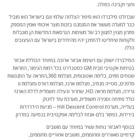
וחצי וקבינה כפולה.
שברולט סילברדו הוא סיפור הצלחה עולמי וגם בישראל הוא מוביל
כבר למעלה מעשור את הסגמנט בזכות מוצר איכותי ואמין המספק
פתרון מצוין למגוון רב של משימות. הגרסאות החדשות הן מוגבלות
ולקוחות שיחליטו להזמינן יהיו מהיחידים בישראל עם העיצובים
הללו.
הסילברדו ישווק עם רשימת אבזור ארוכה במיוחד הכוללת אבזור
בטיחות אקטיבי מבית GM כסטנדרט בכל רמות הגימור, התראת
שטחים מתים, בלימה אוטונומית, מצלמת 360,התראה על התנגשות
מלפנים, סטייה מנתיב, מצלמת ארגז, מצלמת רוורס ומצלמת וו
גרירה, מצלמת מראה HD, שחרור ונעילה חשמלית לדלת הארגז
כולל פתיחה וסגירה חשמלית, מערכת עזר לזינוק
בעלייה, מערכת Hill Descent Control – מניעת הידרדרות
בירידות, כפתור בלם-אגזוז לבלימה אפקטיבית בנסיעה במדרון.
בנוסף לאבזור נוחות עשיר במיוחד עם מושבים
קדמיים מאווררים ומחוממים, מושבים אחוריים מחוממים,