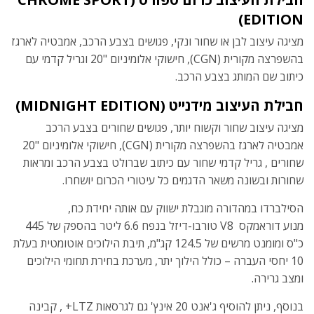
)
EDITION
מציגה עיצוב לבן או שחור ונקי, פגושים בצבע הרכב, אמבטיה לארגז
בהשפרצה מקורית (CGN), חישוקי אלומיניום "20 וגריל קדמי עם
כיתוב שם המותג בצבע הרכב.
חבילת העיצוב מידנייט (
MIDNIGHT EDITION
)
מציגה עיצוב שחור וקשוח יותר, פגושים שחורים בצבע הרכב
אמבטיה לארגז בהשפרצה מקורית (CGN), חישוקי אלומיניום "20
שחורים , גריל קדמי שחור עם כיתוב שברולט בצבע הרכב ומראות
שחורות ובשונה משאר הדגמים כל עיטורי הכרום יושחרו.
הסילברדו במהדורה מוגבלת ישווק עם אותה יחידת כח,
מנוע דוראמקס V8 טורבו-דיזל בנפח 6.6 ליטר בהספק של 445
כ"ס ומומנט מרשים של 124.5 קג"מ, תיבת הילוכים אוטומטית בעלת
10 יחסי העברה – כולל הילוך יתר, מערכת בחירת תחומי הילוכים
ומצב גרירה.
בנוסף, ניתן להוסיף ג'אנט 20 אינץ' גם לגרסאות LTZ+ , קבינה