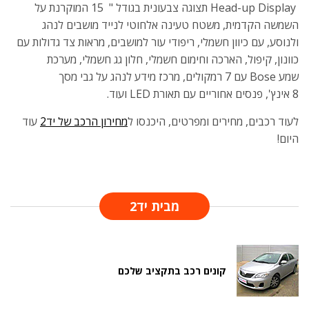
Head-up Display תצוגה צבעונית בגודל " 15 המוקרנת על
השמשה הקדמית, משטח טעינה אלחוטי לנייד מושבים לנהג
ולנוסע, עם כיוון חשמלי, ריפודי עור למושבים, מראות צד גדולות עם
כוונון, קיפול, הארכה וחימום חשמלי, חלון גג חשמלי, מערכת
שמע Bose עם 7 רמקולים, מרכז מידע לנהג על גבי מסך
8 אינץ', פנסים אחוריים עם תאורת LED ועוד.
לעוד רכבים, מחירים ומפרטים, היכנסו ל
מחירון הרכב של יד2
עוד
היום!
מבית יד2
קונים רכב בתקציב שלכם