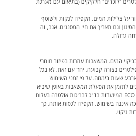
לטרים "לוכדים" חלקיקים (בתיאום עם מערכת
ר על צלילות המים, הקפידו לנקות ולשוטף
ינון וגם תאריך את חיי המסננים. אגב, זה
רחה גדולה.
יקוי המים. המשאבות עוזרות בפיזור חומרי
ילטרים בצורה קבועה. יחד עם זאת, לא בכל
רבע שעות ביממה. על פי זמני השימוש
ים לתזמן את הפעלת המשאבות באופן שיביא
לחיסכון כספי. מה גם שישנם מערכות חסכניות ECO המיועדות בד"כ לבריכות אולטרה בעלות
כה איננה בשימוש, הקפידו לכסות אותה. כך
 ניקוי.