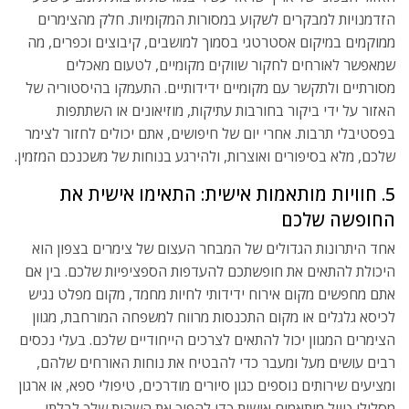
הזדמנויות למבקרים לשקוע במסורות המקומיות. חלק מהצימרים
ממוקמים במיקום אסטרטגי בסמוך למושבים, קיבוצים וכפרים, מה
שמאפשר לאורחים לחקור שווקים מקומיים, לטעום מאכלים
מסורתיים ולתקשר עם מקומיים ידידותיים. התעמקו בהיסטוריה של
האזור על ידי ביקור בחורבות עתיקות, מוזיאונים או השתתפות
בפסטיבלי תרבות. אחרי יום של חיפושים, אתם יכולים לחזור לצימר
שלכם, מלא בסיפורים ואוצרות, ולהירגע בנוחות של משכנכם המזמין.
5. חוויות מותאמות אישית: התאימו אישית את
החופשה שלכם
אחד היתרונות הגדולים של המבחר העצום של צימרים בצפון הוא
היכולת להתאים את חופשתכם להעדפות הספציפיות שלכם. בין אם
אתם מחפשים מקום אירוח ידידותי לחיות מחמד, מקום מפלט נגיש
לכיסא גלגלים או מקום התכנסות מרווח למשפחה המורחבת, מגוון
הצימרים המגוון יכול להתאים לצרכים הייחודיים שלכם. בעלי נכסים
רבים עושים מעל ומעבר כדי להבטיח את נוחות האורחים שלהם,
ומציעים שירותים נוספים כגון סיורים מודרכים, טיפולי ספא, או ארגון
מסלולי טיול מותאמים אישית כדי להפוך את השהות שלך לבלתי