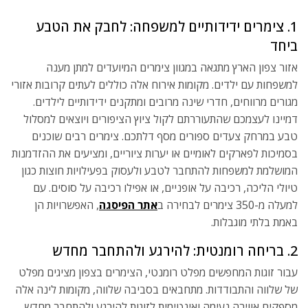
1. צימרים ידידותיים למשפחה: לחבק את הטבע
ביחד
אזור צפון הארץ מתגאה במגוון צימרים המיועדים למתן מענה
למשפחות עם ילדים. מקומות אירוח אלה כוללים לעתים קרובות אזורי
מגורים מרווחים, חדרי שינה מרובים ומתקנים ידידותיים לילדים.
דמיינו לעצמכם שהתעוררתם לקול ציוץ הציפורים ויוצאים למסלול
טבע במרחק צעדים ספורים מסף דלתכם. צימרים רבים שוכנים
בסמיכות לפארקים לאומיים או יערות ציוריים, ומציעים את ההזדמנות
המושלמת למשפחות להתחבר לטבע ולעסוק בפעילויות חוצות כגון
טיולי הליכה, רכיבה על אופניים, או אפילו רכיבה על סוסים. עם
למעלה מ-350 צימרים לבחירה ב
אתר הפיסגה
, האפשרויות הן
באמת בלתי מוגבלות.
2. בריחה רומנטית: להירגע ולהתחבר מחדש
עבור זוגות המחפשים מפלט רומנטי, הצימרים בצפון מציגים מפלט
של שלווה והתבודדות. מתחבאים בסביבה שלווה, מקומות לינה אלה
מספקים אווירה נעימה ואינטימית לזוגות להירגע ולהתחבר מחדש.