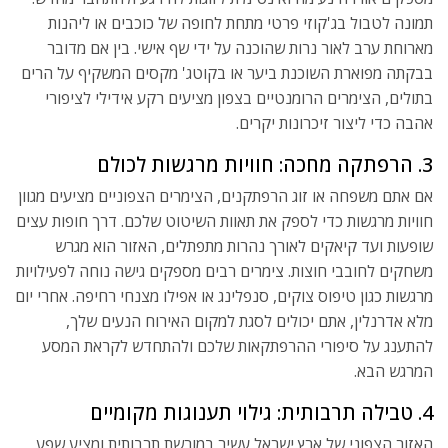
תמונה לטבול בג'קוזי פרטי מתחת לחופה של כוכבים או ליהנות
מארוחת ערב לאור נרות שהוכנה על ידי שף אישי. בין אם מדובר
בבקתה מפוארת השוכנת ביער או בקוטג' מקסים המשקיף על הרים
בתולים, הצימרים הרומנטיים בצפון מציעים רקע אידילי לציפורי
אהבה כדי ליצור זיכרונות יקרים.
3. הרפתקה מחכה: חוויות מרגשות לכולם
אם אתם משפחה או זוג הרפתקנים, הצימרים הצפוניים מציעים מגוון
חוויות מרגשות כדי לספק את תאוות השיטוט שלכם. דרך חופות עצים
שופעות ועד קיאקים לאורך נהרות מתפתלים, האזור הוא מגרש
משחקים לחובבי חוצות. צימרים רבים מספקים גישה נוחה לפעילויות
מרגשות כגון טיפוס צוקים, סנפלינג או אפילו מצנחי רחיפה. אחרי יום
מלא אדרנלין, אתם יכולים לסגת למקום האירוח הנעים שלך,
להתענג על סיפורי ההרפתקאות שלכם ולהתחדש לקראת המסע
המרגש הבא.
4. טבילה תרבותית: גילוי תענוגות מקומיים
האזור הצפוני של ארץ ישראל עשיר במורשת תרבותית ומציע שפע