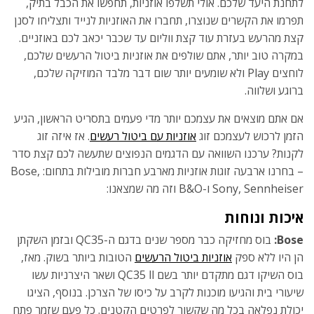
לתחנת היעד שלכם. אולי תשלפו אוזניות, תחפשו את הכבל בתיק,
תפרמו את הקשרים שנוצרו, תחברו את האוזניות לנייד ותצליחו לסנן
קצת מהרעש בעזרת עוד קצת ווליום עד שכבר יכאב לכם באוזניים.
במקרה טוב יותר, אתם שולפים את אוזניות ביטול הרעשים שלכם,
לוחצים Play ולא שומעים יותר שום דבר מלבד המוזיקה שלכם,
ברוגע ושלווה.
אם אתם מוצאים את עצמכם יותר מדי פעמים בתסריט הראשון, הגיע
הזמן לרכוש לעצמכם זוג
אוזניות עם ביטול רעשים
. אז איזה זוג
לקנות? ערכנו השוואה עם הדגמים הנפוצים שתעשה לכם קצת סדר
– בחרנו ארבעה זוגות אוזניות מארבע חברות מובילות בתחום: Bose,
Sony, Sennheiser ו-B&O וזה מה שמצאנו:
איכות ונוחות
Bose:
בוס מחזיקה כבר מספר שנים בדגם ה-QC35 ובזמן השקתן
הן היו ללא ספק
אוזניות ביטול הרעשים
הטובות ביותר בשוק. מאז,
בוס השיקו דגם מתקדם יותר בשם QC35 ll ושאר היצרניות עשו
שיעורי בית והגיעו מוכנות לקרב על כיסו של הצרכן. בנוסף, הציגו
יכולת נפלאה בכל מה שקשור לפרטים הקטנים. כל פעם שזמר פתח