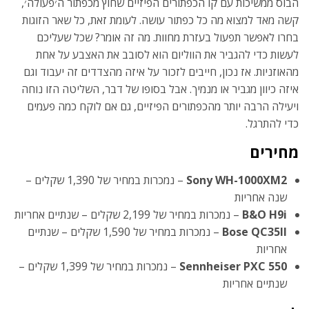
הבוס ממשיכות עם קו הכפתורים הפיזיים שחוץ מכפתור ה׳פעולה׳,
קשה מאד למצוא מה כל כפתור עושה. לעומת זאת, כל שאר הזוגות
בחרו לאפשר תפעול בעזרת מחוות. מה זה אומר? שכל שעליכם
לעשות כדי להגביר את הווליום הוא לסובב את האצבע על אחת
מהאוזניות. אז נכון, חייבים לזכור על איזה מהצדדים זה יעבוד וגם
איזה כיוון מגביר או מנמיך. אבל בסופו של דבר, השליטה הזו נוחה
ויעילה הרבה יותר מהכפתורים הפיזיים, גם אם לוקח כמה פעמים
כדי להתרגל.
מחירים
Sony WH-1000XM2
– נמכרות במחיר של 1,390 שקלים –
שנה אחריות
B&O H9i
– נמכרות במחיר של 2,199 שקלים – שנתיים אחריות
Bose QC35II
– נמכרות במחיר של 1,590 שקלים – שנתיים
אחריות
Sennheiser PXC 550
– נמכרות במחיר של 1,399 שקלים –
שנתיים אחריות