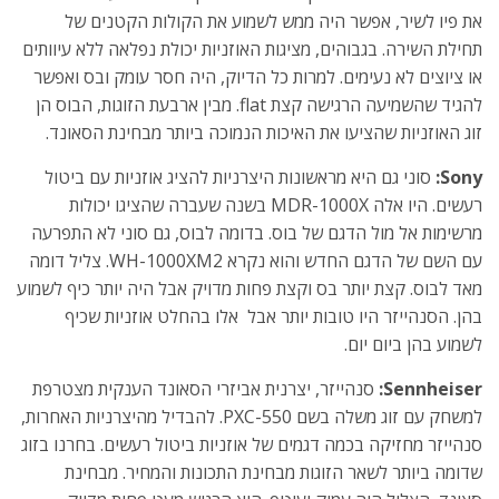
את פיו לשיר, אפשר היה ממש לשמוע את הקולות הקטנים של
תחילת השירה. בגבוהים, מציגות האוזניות יכולת נפלאה ללא עיוותים
או ציוצים לא נעימים. למרות כל הדיוק, היה חסר עומק ובס ואפשר
להגיד שהשמיעה הרגישה קצת flat. מבין ארבעת הזוגות, הבוס הן
זוג האוזניות שהציעו את האיכות הנמוכה ביותר מבחינת הסאונד.
Sony:
סוני גם היא מראשונות היצרניות להציג אוזניות עם ביטול
רעשים. היו אלה MDR-1000X בשנה שעברה שהציגו יכולות
מרשימות אל מול הדגם של בוס. בדומה לבוס, גם סוני לא התפרעה
עם השם של הדגם החדש והוא נקרא WH-1000XM2. צליל דומה
מאד לבוס. קצת יותר בס וקצת פחות מדויק אבל היה יותר כיף לשמוע
בהן. הסנהייזר היו טובות יותר אבל אלו בהחלט אוזניות שכיף
לשמוע בהן ביום יום.
Sennheiser:
סנהייזר, יצרנית אביזרי הסאונד הענקית מצטרפת
למשחק עם זוג משלה בשם PXC-550. להבדיל מהיצרניות האחרות,
סנהייזר מחזיקה בכמה דגמים של אוזניות ביטול רעשים. בחרנו בזוג
שדומה ביותר לשאר הזוגות מבחינת התכונות והמחיר. מבחינת