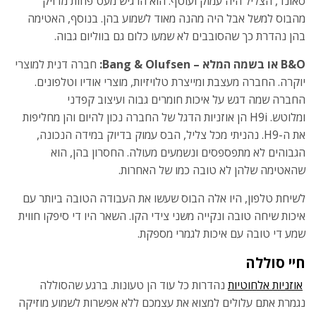
סאונד, הצליל היה עמוק ועוטף. הוא הרגיש מעט פחות מדויק
מהבוס למשל אבל היה מהנה מאוד לשמוע בהן. בנוסף, האטימה
בהן נהדרת כך שהסובבים לא שמעו כלום גם בווליום גבוה.
B&O או בשמה המלא – Bang & Olufsen:
חברה דנית למוצרי
יוקרה. החברה מעצבת ומייצרת טלויזיות, מוצרי אודיו וטלפונים.
החברה שמה דגש על איכות חומרים גבוה ועיצוב קפדני
ומלוטש. H9i הן אוזניות הדגל של החברה נכון להיום והן מחליפות
את ה-H9. נהניתי מכל צליל, הבס עמוק בדיוק במידה הנכונה,
הגבוהים לא מתפספסים ונשמעים מעולה. החסרון בהן, הוא
שהאטימה שלהן לא טובה כמו של האחרות.
לשיחת טלפון, היו אלה הבוס שעשו את העבודה הטובה ביותר עם
איכות שיחה טובה ונקייה משני צידי הקו. השאר היו די סיפקו חווית
שמע די טובה עם איכות לגמרי מספקת.
חיי סוללה
אוזניות אלחוטיות
נהדרות כל עוד הן טעונות. ברגע שהסוללה
נגמרת אתם עלולים למצוא את עצמכם ללא אפשרות לשמוע מוזיקה