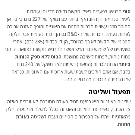
סוני
הרגישו לפעמים כאילו הקשת גדולה מדי והן עומדות
ליפול. סנהייזר הן הזוג הקל ביותר עם משקל של 227 גרם בלבד אך
החומר ממנו עשויות הכריות מחמם את האוניים והופך האזנה ארוכה
לפחות נעימה. הכריות של ה-B&O גם הן רכות ונעימות אבל חלקה
הפנימי של הקשת לא רך במיוחד, הן די כבדות (285 גרם) ואחרי
כשעתיים של שימוש כבר ממש אפשר להרגיש נוקשות בצוואר. הן הכי
פחות נוחות, לפחות לישיבה ממושכת.
הבוס ללא ספק הנוחות
ביותר
הודות לכריות (המאוד) נעימות לצד משקל של 240 גרם
בלבד. אם אתם הולכים לשבת שעות ארוכות עם האוזניות, כנראה
שזו הבחירה הנכונה מהבחינה הזו.
תפעול ושליטה
שליטה באוזניות היא כמעט תמיד פעולה מסובכת. לא זוכרים באיזה
צד הכיבוי, באיזה צד הווליום והאם זה בכלל למעלה או למטה. חלק
מהאוזניות וויתרו על הכפתורים הפיזיים ועברו לשליטה
בעזרת
מחוות
.