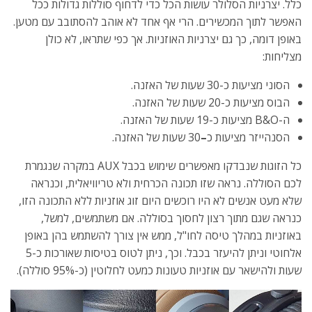
כלל. יצרניות הסלולר עושות הכל כדי לדחוף סוללות גדולות ככל
האפשר לתוך המכשירים. הרי אף אחד לא אוהב להסתובב עם מטען.
באופן דומה, כך גם יצרניות האוזניות. אך כפי שתראו, לא כולן
מצליחות:
הסוני מציעות כ-30 שעות של האזנה.
הבוס מציעות כ-20 שעות של האזנה.
ה-B&O מציעות כ-19 שעות של האזנה.
הסנהייזר מציעות כ
–
30 שעות של האזנה.
כל הזוגות שנבדקו מאפשרים שימוש בכבל AUX במקרה שנגמרת
לכם הסוללה. נראה שזו תכונה הכרחית ולא טריוויאלית, וכנראה
שלא מעט אנשים לא היו רוכשים היום זוג אוזניות ללא התכונה הזו,
כנראה שגם מתוך רצון לחסוך בסוללה. אם משתמשים, למשל,
באוזניות במהלך טיסה לחו"ל, ממש אין צורך להשתמש בהן באופן
אלחוטי וניתן להיעזר בכבל. וכך, ניתן לטוס בטיסות שאורכות כ-5
שעות ולהישאר עם אוזניות טעונות כמעט לחלוטין (כ-95% סוללה).