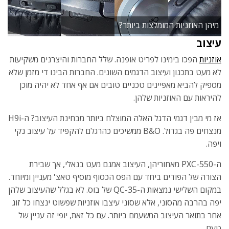
מיהן האוזניות המומלצות ביותר?
עיצוב
אוזניות
הפכו בימינו לפריט אופנה. שלל החברות והיצרנים משקיעות
לא מעט בתכנון ועיצוב הדגמים השונים. החברות הבינו די מזמן שלא
מספיק להביא מאפיינים טכניים טובים אם אף אחד לא יהיה מוכן
להיראות עם האוזניות שלהן.
אז מי מבין דגמי הדגל האלה המוצלח ביותר מבחינת העיצוב? ה-H9i
מנצחים פה בגדול. B&O ממשיכים כהרגלם להקפיד על עיצוב נקי
ויפה.
ה-PXC-550 מאחוריהן, העיצוב אמנם מעט בנאלי, אך שבירת
הצורה של הפודים ביחד עם הפס הכסוף מוסיף טאצ' מעניין ומיוחד.
במקום השלישי נמצאות ה-QC-35 של בוס. לא בגלל שהעיצוב שלהן
יפה בהרבה מהסוני, אלא שסוני עיצבו אוזניות שפשוט ינצחו כל זוג
אחר בתואר העיצוב המשעמם ביותר. עם כל זאת, יופי זה עניין של
טעם.