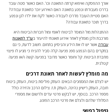
אורך ההפסקה ואיפוא קרתה התאונה וכו'. האם כאשר סטה עובד
בדרכו מעבודתו ונפגע בתאונה האם האירוע יוכר כתאונת עבודה?
האם סטיית העובד מדרכו לעבודה כאשר לקח את ילדו לגן ונפגע
בדרך תוכר כתאונת עבודה?
ההתנהלות מול המוסד לביטוח לאומי ומול חברות הביטוח היא
מורכבת ולכן מומלץ לאחר אירוע תאונתי להיעזר ב
עו"ד לתאונות
עבודה
אשר יש לו את הידע והניסיון בתחום. חשוב לדעת, כי גם
במקרים בהם הנפגע ספג פגיעה קלה סביר להניח כי מגיע לו פיצוי
מחברת הביטוח. קל וחומר כאשר מדובר בפגיעה קשה ו/או פגיעה
קטלנית.
מה מומלץ לעשות לאחר תאונת דרכים
יש לצלם את המסמכים הבאים: העתק פוליסת ביטוח, העתק ביטוח
חובה, העתק רישיון נהיגה, העתק ת.ז. צילום הרכב והזירה כולל
מספר הרכב. בנוסף, יש לבקש פרטי עדים ולרשום את מספרי
הסלולר שלהם ולצלם את פרטי הרכב הפוגע.
טיפול רפואי