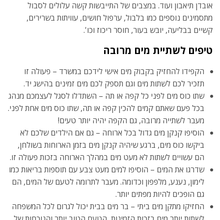
אובדן תיאבון ועוד. במצבים של התייבשות קשה עלולים לסבול
מתסמינים נוספים כמו בלבול, ערפול חושים, עוויתות בשרירים,
קשיים בבליעה, יובש בעור, חוסר ריכוז וכו'.
טיפים לשתיית מים מרובה
הקפידו להחזיק בקבוק מים אישי לידכם במשרד – פעולה זו
תזכיר לכם לשתות מים וגם תספק לכם מים זמינים בהישג יד.
שתו כוס מים לפני כל קפה או תה – השתדלו לסגל לעצמכם מנהג
בכל פעם שאתם קמים להכין קפה או תה, שתו כוס מים אחת לפני.
מעבר לשתייה מרובה, גם הקפה יהיה יותר טעים!
הוסיפו קנקן מים גדול בכל ארוחה – גם אם הילדים שלכם לא
ביקשו כוס מים, ברגע שיהיה קנקן מים בזמן הארוחות בשולחן,
הם עשויים לשתות לא מעט מים במהלך הארוחה בזכות פעולה זו.
שדרגו את המים – הוסיפו למים מעט צבע עם תוספות בריאות כמו
לימון, נענע, מלפפון וכדומה. מעבר לתרומה לטעם של המים, הם
גם הופכים להיות מפתים יותר.
החזיקו מתקן מים ביתי – בר מים בבית יכול לגרום לכל המשפחה
לשתות יותר מים בזכות הזמינות, הטעם הטוב יותר והנוכחות של