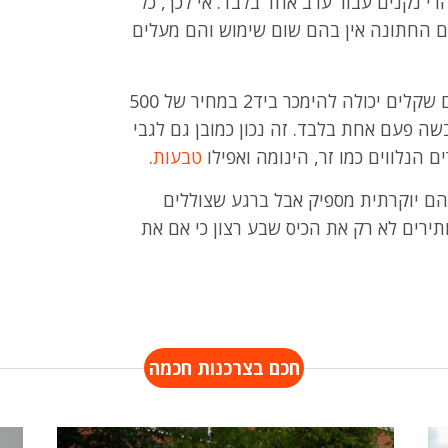
י נקנים עבור ערב אחד בלבד. אי לכך, כל
ם החתונה אין בהם שום שימוש והם מעלים
לצורך ההמחשה: שמלה שעלתה חמשת אלפים שקלים יכולה להימכר ביד2 במחיר של 500
 פעם אחת בלבד. זה נכון כמובן גם לגבי
 הנלווים כמו זר, הינומה ואפילו
טבעות
.
הם יוקרתית מספיק אבל ברגע שצוללים
ירים לא רק את הכיס שבע רצון כי אם את
חכם בצרכנות חכמה