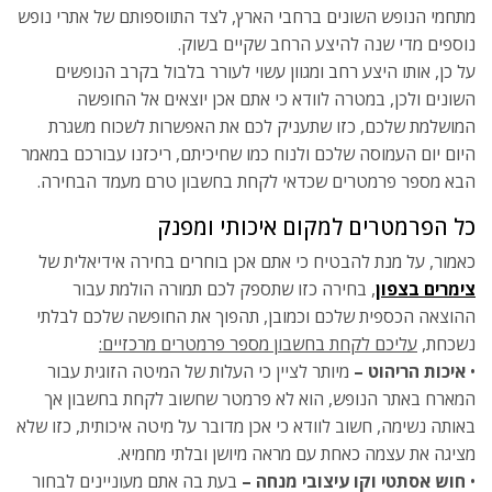
מתחמי הנופש השונים ברחבי הארץ, לצד התווספותם של אתרי נופש
נוספים מדי שנה להיצע הרחב שקיים בשוק.
על כן, אותו היצע רחב ומגוון עשוי לעורר בלבול בקרב הנופשים
השונים ולכן, במטרה לוודא כי אתם אכן יוצאים אל החופשה
המושלמת שלכם, כזו שתעניק לכם את האפשרות לשכוח משגרת
היום יום העמוסה שלכם ולנוח כמו שחיכיתם, ריכזנו עבורכם במאמר
הבא מספר פרמטרים שכדאי לקחת בחשבון טרם מעמד הבחירה.
כל הפרמטרים למקום איכותי ומפנק
כאמור, על מנת להבטיח כי אתם אכן בוחרים בחירה אידיאלית של
צימרים בצפון
, בחירה כזו שתספק לכם תמורה הולמת עבור
ההוצאה הכספית שלכם וכמובן, תהפוך את החופשה שלכם לבלתי
נשכחת,
עליכם לקחת בחשבון מספר פרמטרים מרכזיים:
•
איכות הריהוט –
מיותר לציין כי העלות של המיטה הזוגית עבור
המארח באתר הנופש, הוא לא פרמטר שחשוב לקחת בחשבון אך
באותה נשימה, חשוב לוודא כי אכן מדובר על מיטה איכותית, כזו שלא
מציגה את עצמה כאחת עם מראה מיושן ובלתי מחמיא.
•
חוש אסתטי וקו עיצובי מנחה –
בעת בה אתם מעוניינים לבחור