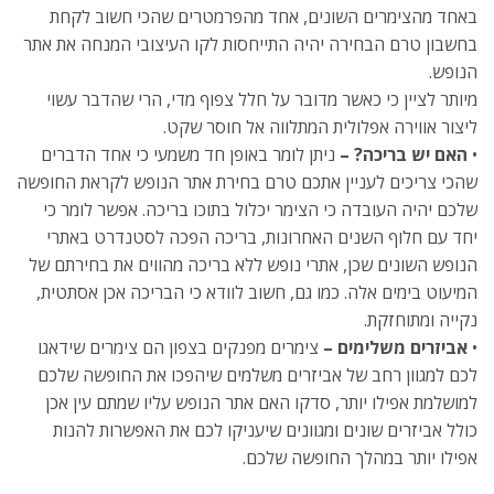
באחד מהצימרים השונים, אחד מהפרמטרים שהכי חשוב לקחת
בחשבון טרם הבחירה יהיה התייחסות לקו העיצובי המנחה את אתר
הנופש.
מיותר לציין כי כאשר מדובר על חלל צפוף מדי, הרי שהדבר עשוי
ליצור אווירה אפלולית המתלווה אל חוסר שקט.
•
האם יש בריכה? –
ניתן לומר באופן חד משמעי כי אחד הדברים
שהכי צריכים לעניין אתכם טרם בחירת אתר הנופש לקראת החופשה
שלכם יהיה העובדה כי הצימר יכלול בתוכו בריכה. אפשר לומר כי
יחד עם חלוף השנים האחרונות, בריכה הפכה לסטנדרט באתרי
הנופש השונים שכן, אתרי נופש ללא בריכה מהווים את בחירתם של
המיעוט בימים אלה. כמו גם, חשוב לוודא כי הבריכה אכן אסתטית,
נקייה ומתוחזקת.
•
אביזרים משלימים –
צימרים מפנקים בצפון הם צימרים שידאגו
לכם למגוון רחב של אביזרים משלמים שיהפכו את החופשה שלכם
למושלמת אפילו יותר, סדקו האם אתר הנופש עליו שמתם עין אכן
כולל אביזרים שונים ומגוונים שיעניקו לכם את האפשרות להנות
אפילו יותר במהלך החופשה שלכם.