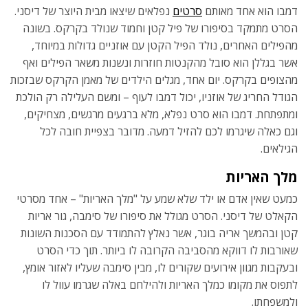
דמבו הוא אחד מאותם
סרטים
נפלאים שיצאו מבית היוצר של דיסני.
הסרט מתמקד בסיפורו של פיל קטן וחמוד שנולד בקרקס. בשונה
מהפילים האחרים, נולד הפיל הקטן עם אוזניים גדולות במיוחד,
אשר בגללן הוא סובל מהקנטות חוזרות ונשנות משאר הפילים ואף
מהצופים בקרקס. יום אחד, מגלים הילדים של מאמן הקרקס שבזכות
הגודל החריג של אוזניו, יכול דמבו לעוף – ומשם העלילה רק הולכת
ומתפתחת. דמבו הוא סרט נפלא, מלא ברגעים מרגשים, מצחיקים,
וגם כאלה שיגרמו לכם להזיל דמעה. מדובר בצפיית חובה לכל
הגילאים.
מלך האריות
כמעט שאין אדם או ילד שלא שמע על "מלך האריות" – אחד מסרטי
הקאלט של דיסני. הסרט מגולל את סיפורו של סימבה, גור אריות
קטן ובהמשך אריה בוגר, אשר נאלץ להתמודד עם הסכנות השונות
שאורבות לו דווקא מהסביבה הקרובה לו ביותר. תוך כדי הסרט
ובעקבות מגוון אירועים שקורים לו, מבין סימבה שעליו לאזור אומץ,
לתפוס את מקומו כמלך האריות ולהילחם באלה שגרמו עוול לו
ולמשפחתו.