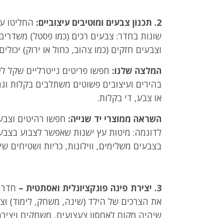
2. תכנון צבעים ומוטיבים עיצוביים:
החליטו על
שונות בחדר: צבעים רכים (כמו פסטל) משדרים ר
וצבעים חזקים (כמו צהוב, כחול או ירוק) יכולי
המלצה שלנו:
חפשו פריטים נייטרליים שקל ל
בהירים ועיצובים פשוטים משתלבים בקלות וג
או צבע, די בקלות.
השראה ממוצרי יד שנייה:
חפשו רהיטים וצבע
לדוגמה: מיטות עץ ישנות שאפשר לצבוע בצבעים
בצבעים משלימים, ווילונות, כריות ושטיחים שיכ
3. יצירת פינה פונקציונלית ואסתטית –
חדר י
את הצרכים של הילד (שינה, משחק, לימוד) וצ
שיהיה מקום לאחסון צעצועים, משחקים ויצירה