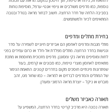
להתאפרות, גילוח או טיפוח, תוך חיסכון במקום. מראות עם תכונות
נוספות, כמו מדפים משולבים או ציפוי אנטי-ערפל, מוסיפות נוחות
בסביבה הלחה של חדר הרחצה. חשוב לבחור מראה בגודל ובגובה
המתאימים לכיור ולמשתמשים.
בחירת מתלים ומדפים
מתלי מגבות ומדפים לאחסון הם אביזרים חיוניים לשמירה על סדר
ונגישות בחדר הרחצה. מתלים מפלדת אל-חלד או כרום עמידים בפני
לחות ומוסיפים מראה נקי ומסוגנן. מדפים מזכוכית מחוסמת או מתכת
מתאימים לאחסון מוצרי טיפוח, כמו סבונים או קרמים, בעוד
שפתרונות פינתיים חוסכים מקום בחדרים קטנים. התאמת הגימור
של המתלים והמדפים לברזים או למראה – כמו שחור מט, זהב
מוברש או ניקל – יוצרת מראה הרמוני ומעודן.
תאורה כאביזר משלים
תאורה נכונה היא מרכיב קריטי בחדר הרחצה, המשפיע על