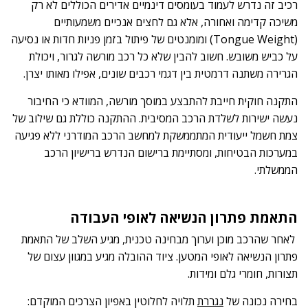
רכיב זה נדרש לעמוד בעומסים דינמיים אדירים הכוללים לא רק
משיכה קדימה ואחורה, אלא גם לחצים אנכיים משמעותיים
(Tongue Weight) ומומנטים של פיתול בזמן פניות חדות או נסיעה
על כביש משובש. חשוב להבין שלא כל רכב מורשה לגרור, ויכולת
הגרירה משתנה דרמטית בין דגמי רכבים שונים, אפילו מאותו יצרן.
התקנה חוקית חייבת להתבצע במוסך מורשה, המוודא כי החיבור
נעשה ישירות לשלדת הרכב המסיבית. ההתקנה כוללת גם שילוב של
צמת חשמל ייעודית המתממשקת למחשב הרכב המודרני ללא פגיעה
במערכות הבטיחות, ומסתיימת ברישום הנדרש ברישיון הרכב
הממשלתי.
התאמת פתרון הנשיאה לאופי העבודה
לאחר שהרכב מוכן וערוך מבחינה טכנית, מגיע השלב של התאמת
פתרון הנשיאה לאופי המטען. ציוד ההובלה מגיע במגוון עצום של
תצורות, חומרי גלם ומידות.
בחירה נכונה של
נגררת
תלויה לחלוטין באפיון הצרכים המוקדם: