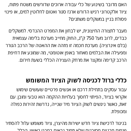
האם מדובר בשינוע של כלי עבודה ארוכים שדורשים משטח פתוח,
ציוד אלקטרוני רגיש הדורש ארגז סגור ואטום לחלוטין למים, או פינוי
פסולת בניין במשקלים משתנים?
מעבר לתצורה החיצונית, יש לבחון את המפרט ההנדסי. למשקלים
כבדים, לרוב מעל 750 ק"ג, החוק מחייב מערכת בלימה עצמאית
(בלם אינרציה). מערכת חכמה זו מזהה את ההאטה של הרכב הגורר
ומפעילה את הבלמים מאחור באופן אוטומטי, מה שמונע את דחיפת
הרכב קדימה ומקצר את מרחק העצירה הכללי בשעת חירום.
כללי ברזל לכניסה לשוק הציוד המשומש
עבור עסקים בתחילת דרכם או אנשים פרטיים שעושים שימוש
אקראי בציוד, הפיתוי לחסוך בעלויות ההקמה הוא טבעי ומובן. עם
זאת, כאשר ניגשים לשוק הציוד מ
יד שנייה
, נדרשת זהירות כפולה
ומכופלת.
בניגוד לרכישת ציוד חדש ישירות מהיצרן, ציוד משומש עלול להסתיר
פגמים מבניים מסוכנים שלא תמיד נראים במבט ראשון. הכלל