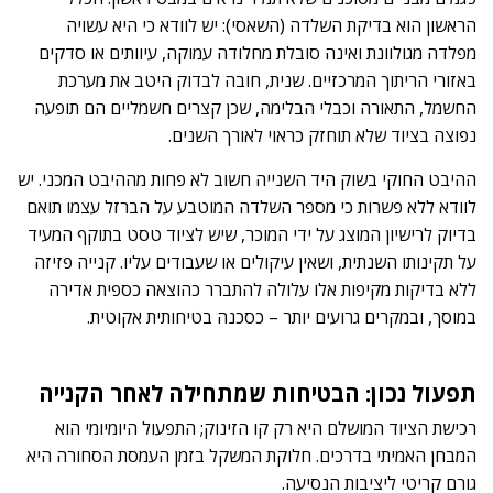
הראשון הוא בדיקת השלדה (השאסי): יש לוודא כי היא עשויה
מפלדה מגולוונת ואינה סובלת מחלודה עמוקה, עיוותים או סדקים
באזורי הריתוך המרכזיים. שנית, חובה לבדוק היטב את מערכת
החשמל, התאורה וכבלי הבלימה, שכן קצרים חשמליים הם תופעה
נפוצה בציוד שלא תוחזק כראוי לאורך השנים.
ההיבט החוקי בשוק ה
יד השנייה
חשוב לא פחות מההיבט המכני. יש
לוודא ללא פשרות כי מספר השלדה המוטבע על הברזל עצמו תואם
בדיוק לרישיון המוצג על ידי המוכר, שיש לציוד טסט בתוקף המעיד
על תקינותו השנתית, ושאין עיקולים או שעבודים עליו. קנייה פזיזה
ללא בדיקות מקיפות אלו עלולה להתברר כהוצאה כספית אדירה
במוסך, ובמקרים גרועים יותר – כסכנה בטיחותית אקוטית.
תפעול נכון: הבטיחות שמתחילה לאחר הקנייה
רכישת הציוד המושלם היא רק קו הזינוק; התפעול היומיומי הוא
המבחן האמיתי בדרכים. חלוקת המשקל בזמן העמסת הסחורה היא
גורם קריטי ליציבות הנסיעה.