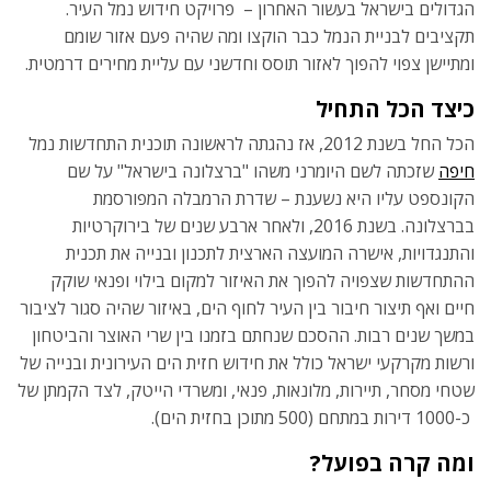
הגדולים בישראל בעשור האחרון – פרויקט חידוש נמל העיר.
תקציבים לבניית הנמל כבר הוקצו ומה שהיה פעם אזור שומם
ומתיישן צפוי להפוך לאזור תוסס וחדשני עם עליית מחירים דרמטית.
כיצד הכל התחיל
הכל החל בשנת 2012, אז נהגתה לראשונה תוכנית התחדשות נמל
חיפה
שזכתה לשם היומרני משהו "ברצלונה בישראל" על שם
הקונספט עליו היא נשענת – שדרת הרמבלה המפורסמת
בברצלונה. בשנת 2016, ולאחר ארבע שנים של בירוקרטיות
והתנגדויות, אישרה המועצה הארצית לתכנון ובנייה את תכנית
ההתחדשות שצפויה להפוך את האיזור למקום בילוי ופנאי שוקק
חיים ואף תיצור חיבור בין העיר לחוף הים, באיזור שהיה סגור לציבור
במשך שנים רבות. ההסכם שנחתם בזמנו בין שרי האוצר והביטחון
ורשות מקרקעי ישראל כולל את חידוש חזית הים העירונית ובנייה של
שטחי מסחר, תיירות, מלונאות, פנאי, ומשרדי הייטק, לצד הקמתן של
כ-1000 דירות במתחם (500 מתוכן בחזית הים).
ומה קרה בפועל?