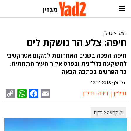
ראשי
>
נדל"ן
חיפה: צלע הר נושקת לים
חיפה הפכה בשנים האחרונות למקום אטרקטיבי
להשקעה נדל"נית ובפרט איזור העיר התחתית.
כל הפרטים בכתבה הבאה
יובל גולן ·
02.10.2018
sApp
py
cebook
Email
נדל"ן
דירה
‧
נדל"ן
nk