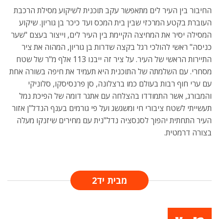
החיבור בין העיר לים מתאפשר עקב תוכנית לשיקוע מסילת הרכבת
העוברת בקטע המרכזי שבין בית המכס ועד כיכר בן גוריון. שיקוע
המסילה יסיר את המחיצה הקיימת בין העיר לים, וייצור בעצם "שער
כניסה" ראשי להולכי רגל בקצה שדרות בן גוריון, המהוה את ציר
התיירות הראשי של העיר. על ציר זה ייבנו 113 אלף מ"ר של שטח
מסחרי. עם השלמתה של התוכנית היא תעמיד את חיפה בשורה אחת
עם ערי חוף רבות בעולם כמו ברצלונה, סן פרנסיסקו, סלוניקי
והמבורג, אשר התמודדו בהצלחה עם אתגר דומה של הפיכת נמל
תעשייתי לשטח ציבורי חי ומשגשג ועל פי גורמים בענף הנדל"ן אזור
העיר התחתית יהפוך לסנסציה נדל"נית עם מחירים שיזנקו מעלה
בצורה דרמטית.
מבית יד2