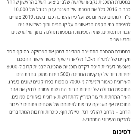
במסגרת התוכנית נקבעו שלושה שלבי ביצוע. השלב הראשון שהחל
כבר ב-2016 כלל את הסבתו של האנגר ענק בגודל של 10,000
מ"ר, למתחם פנאי ונופש ועל פי ההערכה כבר בשנת 2019 צפויים
להיפתח בתי הקפה הראשונים על קו המים ותוך כשלוש שנים
עבודתו תסתיים. שתי הפעימות הנוספות תחלנה בתוך שלוש שנים
וחמש שנים.
במסגרת ההסכם התחייבה המדינה לממן את הפרויקט בהיקף חסר
תקדים של למעלה מ-1.3 מיליארדי שקל כאשר אישור ההסכם
מאפשר לעיריית חיפה לקדם תוכניות שהכינה לבניית קרוב ל-8000
יחידות דיור על קרקעות המדינה (500 דירות מתוכן בחזית הים
העירונית כאמור ולמעלה מ-7000 נוספות בפרויקטים שונים בעיר).
התוספת הגדולה של יחידות הדיור החדשות אמורה לחזק את אזור
העיר התחתית וליצור תמריץ להתחדשות עירונית באזורים סמוכים.
התוכנית אף העניקה עדיפות לפיתוחם של שטחים פתוחים לציבור
הרחב – מרחב להולכי רגל, טיילת חוף, כיכרות ורחבות המתחברים
למרקם העירוני המתחדש.
לסיכום