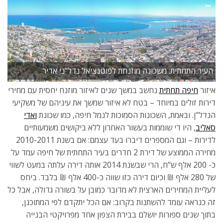
העיר התחתית: משכונה מוזנחת לפוטנציאל נדל"ני אדיר
איזור
חיפה תחתית
נחשב במשך שנים לאיזור מוזנח יחסית עם מחירי
דירות זולים במיוחד – בטח לא איזור שמשך את עיניהם של משקיעי
הנדל"ן. ובאמת, השכונות הסמוכות לנמל חיפה, כמו שכונת
ואדי
סאליב
, היו די שוממות בעשור האחרון ללא ביקושים משמעותיים
לדירות – וגם המספרים דיברו בעד עצמם: אם בשנת 2010-2011
מחירה הממוצע של דירת 2 חדרים בעיר התחתית של חיפה עמד על
כ- 200 אלף ש"ח, הרי שבשנת 2014 אותה דירה עלתה במעט לשווי
של 280 אלף ₪ וכיום דירה כזו שווה כ-400 אלף ₪ בלבד. ביחס
לעליית המחירים הארצית לא מדובר כמובן על בשורה גדולה, אבל כל
זה כנראה עומד להשתנות בקרוב: אם הכל יתקדם לפי המתוכנן,
בתוך שנים ספורות יושלם בבירת הצפון אחד מפרויקטי הבנייה